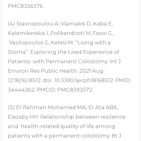
PMC8356576.
(4) Stavropoulou A, Vlamakis D, Kaba E,
Kalemikerakis I, Polikandrioti M, Fasoi G,
Vasilopoulos G, Kelesi M. “Living with a
Stoma”: Exploring the Lived Experience of
Patients with Permanent Colostomy. Int J
Environ Res Public Health. 2021 Aug
12;18(16):8512. doi: 10.3390/ijerph18168512. PMID:
34444262; PMCID: PMC8393572.
(5) El-Rahman Mohamed MA, El-Ata ABA,
Elezaby HH. Relationship between resilience
and health-related quality of life among
patients with a permanent colostomy. Br J