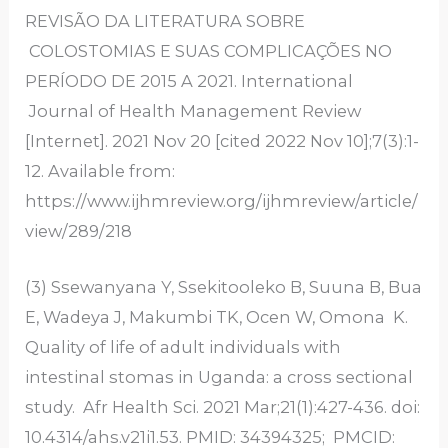
REVISÃO DA LITERATURA SOBRE
COLOSTOMIAS E SUAS COMPLICAÇÕES NO
PERÍODO DE 2015 A 2021. International
Journal of Health Management Review
[Internet]. 2021 Nov 20 [cited 2022 Nov 10];7(3):1-
12. Available from:
https://www.ijhmreview.org/ijhmreview/article/
view/289/218
(3) Ssewanyana Y, Ssekitooleko B, Suuna B, Bua
E, Wadeya J, Makumbi TK, Ocen W, Omona K.
Quality of life of adult individuals with
intestinal stomas in Uganda: a cross sectional
study. Afr Health Sci. 2021 Mar;21(1):427-436. doi:
10.4314/ahs.v21i1.53. PMID: 34394325; PMCID: