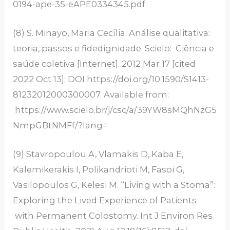
0194-ape-35-eAPE0334345.pdf
(8) S. Minayo, Maria Cecília. Análise qualitativa:
teoria, passos e fidedignidade. Scielo: Ciência e
saúde coletiva [Internet]. 2012 Mar 17 [cited
2022 Oct 13]; DOI https://doi.org/10.1590/S1413-
81232012000300007. Available from:
https://www.scielo.br/j/csc/a/39YW8sMQhNzG5
NmpGBtNMFf/?lang=
(9) Stavropoulou A, Vlamakis D, Kaba E,
Kalemikerakis I, Polikandrioti M, Fasoi G,
Vasilopoulos G, Kelesi M. “Living with a Stoma”:
Exploring the Lived Experience of Patients
with Permanent Colostomy. Int J Environ Res