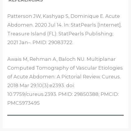
Patterson JW, Kashyap S, Dominique E. Acute
Abdomen. 2020 Jul 14. In: StatPearls [Internet].
Treasure Island (FL): StatPearls Publishing;
2021 Jan–. PMID: 29083722.
Awais M, Rehman A, Baloch NU. Multiplanar
Computed Tomography of Vascular Etiologies
of Acute Abdomen: A Pictorial Review. Cureus.
2018 Mar 29;10(3):e2393. doi:
10.7759/cureus.2393. PMID: 29850388; PMCID:
PMC5973495