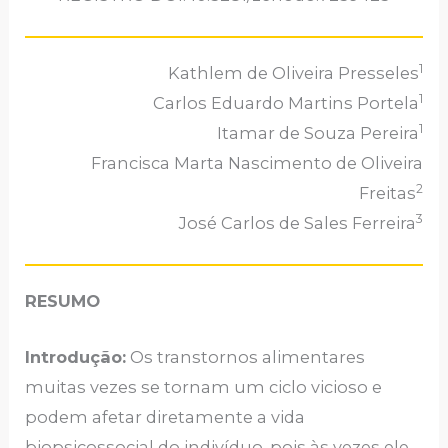
1
Kathlem de Oliveira Presseles
1
Carlos Eduardo Martins Portela
1
Itamar de Souza Pereira
Francisca Marta Nascimento de Oliveira
2
Freitas
3
José Carlos de Sales Ferreira
RESUMO
Introdução:
Os transtornos alimentares
muitas vezes se tornam um ciclo vicioso e
podem afetar diretamente a vida
biopsicossocial do indivíduo, pois às vezes ele