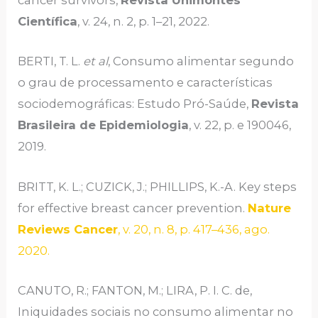
cancer survivors,
Revista Unimontes
Científica
, v. 24, n. 2, p. 1–21, 2022.
BERTI, T. L.
et al
, Consumo alimentar segundo
o grau de processamento e características
sociodemográficas: Estudo Pró-Saúde,
Revista
Brasileira de Epidemiologia
, v. 22, p. e 190046,
2019.
BRITT, K. L.; CUZICK, J.; PHILLIPS, K.-A. Key steps
for effective breast cancer prevention.
Nature
Reviews Cancer
, v. 20, n. 8, p. 417–436, ago.
2020.
CANUTO, R.; FANTON, M.; LIRA, P. I. C. de,
Iniquidades sociais no consumo alimentar no