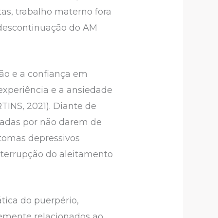
s, trabalho materno fora
a descontinuação do AM
ão e a confiança em
xperiência e a ansiedade
TINS, 2021). Diante de
madas por não darem de
tomas depressivos
nterrupção do aleitamento
ática do puerpério,
emente relacionados ao