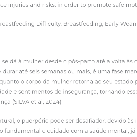
duce injuries and risks, in order to promote safe m
reastfeeding Difficulty, Breastfeeding, Early Wea
e se dá à mulher desde o pós-parto até a volta às
de durar até seis semanas ou mais, é uma fase ma
uanto o corpo da mulher retorna ao seu estado pr
lidade e sentimentos de insegurança, tornando ess
ça (SILVA et al, 2024).
ural, o puerpério pode ser desafiador, devido às 
o fundamental o cuidado com a saúde mental, j