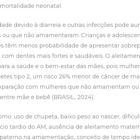
a mortalidade neonatal.
alidade devido à diarreia e outras infecções pode
ou que não amamentaram. Crianças e adolescen
têm menos probabilidade de apresentar sobrep
m com dentes mais fortes e saudáveis. O aleitame
para a saúde e o bem-estar das mães, pois mul
etes tipo 2, um risco 26% menor de câncer de 
comparação com mulheres que não amamentam 
o entre mãe e bebê (BRASIL, 2024).
como: uso de chupeta, baixo peso ao nascer, dific
cio tardio do AM, ausência de aleitamento matern
o paterno na amamentação, conceito de tempo id