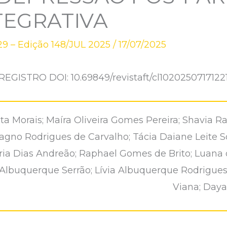
TEGRATIVA
9 – Edição 148/JUL 2025
/
17/07/2025
REGISTRO DOI: 10.69849/revistaft/cl1020250717122
a Morais; Maíra Oliveira Gomes Pereira; Shavia R
Magno Rodrigues de Carvalho; Tácia Daiane Leite S
ária Dias Andreão; Raphael Gomes de Brito; Luana 
y Albuquerque Serrão; Lívia Albuquerque Rodrigue
Viana; Daya