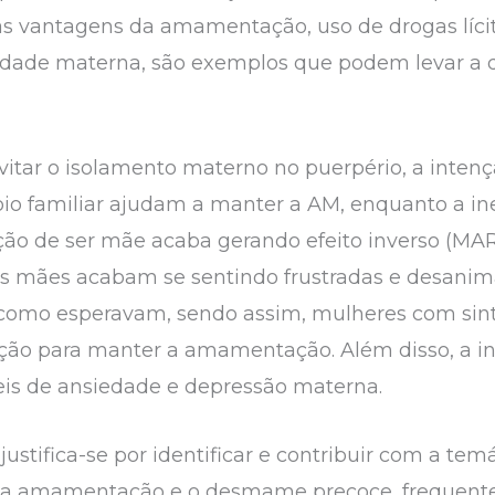
 vantagens da amamentação, uso de drogas lícita
laridade materna, são exemplos que podem levar 
itar o isolamento materno no puerpério, a intenç
o familiar ajudam a manter a AM, enquanto a ine
ção de ser mãe acaba gerando efeito inverso (MAR
as mães acabam se sentindo frustradas e desani
 como esperavam, sendo assim, mulheres com sin
ção para manter a amamentação. Além disso, a i
eis de ansiedade e depressão materna.
justifica-se por identificar e contribuir com a tem
 na amamentação e o desmame precoce, frequent