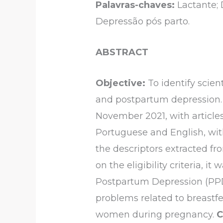
Palavras-chaves:
Lactante;
Depressão pós parto.
ABSTRACT
Objective:
To identify scie
and postpartum depression
November 2021, with articl
Portuguese and English, with t
the descriptors extracted 
on the eligibility criteria, i
Postpartum Depression (PPD)
problems related to breastfe
women during pregnancy.
C