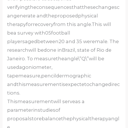
verifyingtheconsequencesthatthesechangesc
angenerate andtheproposedphysical
therapyforrecoveryfrom this angle.This will
bea survey with05football
playersagedbetween20 and 35 weremale. The
researchwill bedone inBrazil, state of Rio de
Janeiro. To measuretheangle\”Q\”will be
usedagoniometer,
tapemeasure,pencildermographic
andthismeasurementisexpectetochangedirec
tions.
Thismeasurementwill serveas a
parameterinstudiesof
proposalstorebalancethephysicaltherapyangl
e