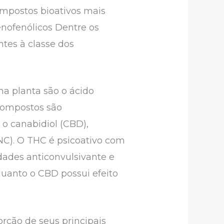
ompostos bioativos mais
enofenólicos Dentre os
tes à classe dos
na planta são o ácido
 compostos são
 o canabidiol (CBD),
NC). O THC é psicoativo com
dades anticonvulsivante e
quanto o CBD possui efeito
rção de seus principais