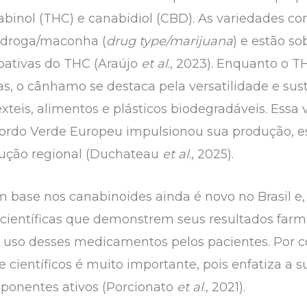
abinol (THC) e canabidiol (CBD). As variedades c
 droga/maconha (
drug type/marijuana
) e estão so
oativas do THC (Araújo
et al
., 2023). Enquanto o T
as, o cânhamo se destaca pela versatilidade e sus
teis, alimentos e plásticos biodegradáveis. Essa
ordo Verde Europeu impulsionou sua produção, e
dução regional (Duchateau
et al
., 2025).
base nos canabinoides ainda é novo no Brasil e
científicas que demonstrem seus resultados farm
 uso desses medicamentos pelos pacientes. Por co
 científicos é muito importante, pois enfatiza a 
ponentes ativos (Porcionato
et al
., 2021).