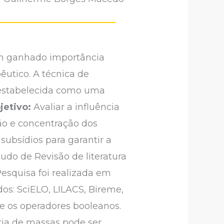
em ganhado importância
êutico. A técnica de
 estabelecida como uma
jetivo:
Avaliar a influência
ão e concentração dos
subsídios para garantir a
udo de Revisão de literatura
Pesquisa foi realizada em
ados: SciELO, LILACS, Bireme,
 os operadores booleanos.
ria de massas pode ser