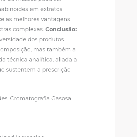
nabinoides em extratos
ce as melhores vantagens
stras complexas.
Conclusão:
iversidade dos produtos
a composição, mas também a
a técnica analítica, aliada a
que sustentem a prescrição
ides. Cromatografia Gasosa