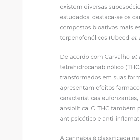
existem diversas subespécie
estudados, destaca-se os ca
compostos bioativos mais es
terpenofenólicos (Ubeed
et 
De acordo com Carvalho
et 
tetrahidrocanabinólico (THC
transformados em suas forma
apresentam efeitos farmacol
características euforizante
ansiolítica. O THC também p
antipsicótico e anti-inflamat
A cannabis é classificada n