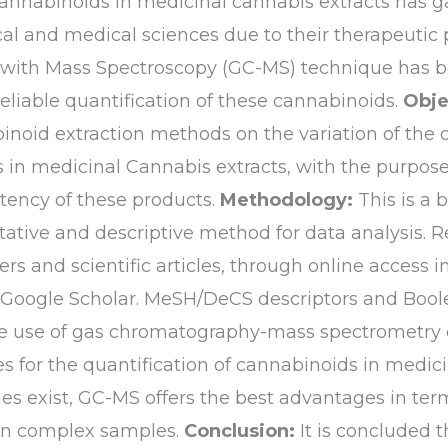
 cannabinoids in medicinal cannabis extracts has g
l and medical sciences due to their therapeutic 
th Mass Spectroscopy (GC-MS) technique has be
eliable quantification of these cannabinoids.
Obje
binoid extraction methods on the variation of the
in medicinal Cannabis extracts, with the purpose 
stency of these products.
Methodology:
This is a b
tative and descriptive method for data analysis. R
 and scientific articles, through online access i
 Google Scholar. MeSH/DeCS descriptors and Bool
 use of gas chromatography-mass spectrometry c
s for the quantification of cannabinoids in medici
 exist, GC-MS offers the best advantages in terms 
 in complex samples.
Conclusion:
It is concluded 