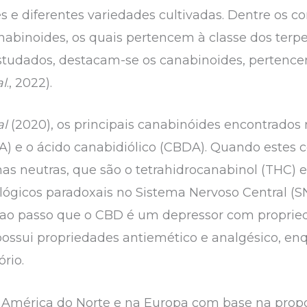
s e diferentes variedades cultivadas. Dentre os c
nabinoides, os quais pertencem à classe dos terp
tudados, destacam-se os canabinoides, pertencen
al
., 2022).
al
(2020), os principais canabinóides encontrados 
A) e o ácido canabidiólico (CBDA). Quando estes
s neutras, que são o tetrahidrocanabinol (THC) e
ógicos paradoxais no Sistema Nervoso Central (S
s, ao passo que o CBD é um depressor com proprie
ossui propriedades antiemético e analgésico, en
ório.
a América do Norte e na Europa com base na propo