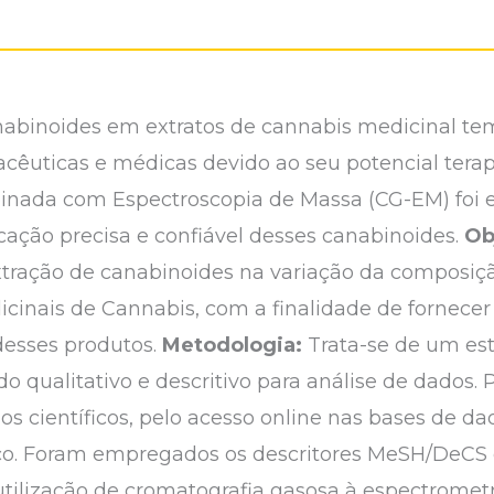
anabinoides em extratos de cannabis medicinal t
acêuticas e médicas devido ao seu potencial terap
inada com Espectroscopia de Massa (CG-EM) foi
icação precisa e confiável desses canabinoides.
Ob
xtração de canabinoides na variação da composiç
inais de Cannabis, com a finalidade de fornecer 
desses produtos.
Metodologia:
Trata-se de um est
o qualitativo e descritivo para análise de dados. 
rtigos científicos, pelo acesso online nas bases de d
. Foram empregados os descritores MeSH/DeCS e
 utilização de cromatografia gasosa à espectromet