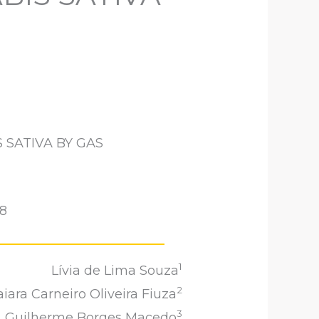
 SATIVA BY GAS
38
1
Lívia de Lima Souza
2
iara Carneiro Oliveira Fiuza
3
Guilherme Borges Macedo