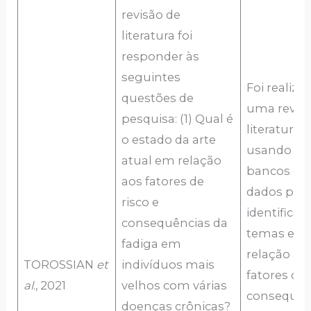
revisão de
literatura foi
responder às
seguintes
Foi realiza
questões de
uma revis
pesquisa: (1) Qual é
literatura
o estado da arte
usando qu
atual em relação
bancos de
aos fatores de
dados par
risco e
identificar
consequências da
temas em
fadiga em
relação a
TOROSSIAN
et
indivíduos mais
fatores de 
al
., 2021
velhos com várias
consequên
doenças crônicas?