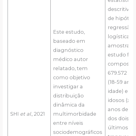
estatística
descritiva,
de hipótes
regressão
Este estudo,
logística. A
baseado em
amostra d
diagnóstico
estudo foi
médico autor
composta 
relatado, tem
679.572 ad
como objetivo
(18-59 ano
investigar a
idade) e 11
distribuição
idosos (≥6
dinâmica da
anos de id
SHI
et al
., 2021
multimorbidade
dos dois
entre níveis
últimos e
sociodemográficos