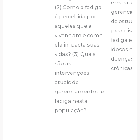
e estratégi
(2) Como a fadiga
gerenciam
é percebida por
de estudos
aqueles que a
pesquisa 
vivenciam e como
fadiga em
ela impacta suas
idosos co
vidas? (3) Quais
doenças
são as
crônicas.
intervenções
atuais de
gerenciamento de
fadiga nesta
população?