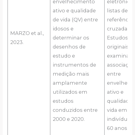
envelhecimento
eletrônicos
ativo e qualidade
listas de
de vida (QV) entre
referência
idosos e
cruzadas.
MARZO et al.,
determinar os
Estudos
2023.
desenhos de
originais
estudo e
examinand
instrumentos de
associaçã
medição mais
entre
amplamente
envelheci
utilizados em
ativo e
estudos
qualidade 
conduzidos entre
vida em
2000 e 2020.
indivíduo
60 anos o