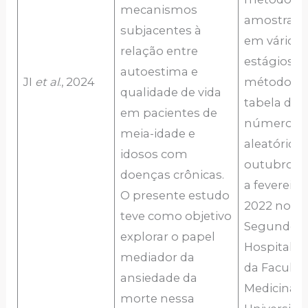
mecanismos
amostrag
subjacentes à
em vários
relação entre
estágios,
autoestima e
JI
et al
., 2024
método d
qualidade de vida
tabela de
em pacientes de
números
meia-idade e
aleatórios 
idosos com
outubro de
doenças crônicas.
a fevereiro
O presente estudo
2022 no
teve como objetivo
Segundo
explorar o papel
Hospital Af
mediador da
da Faculda
ansiedade da
Medicina d
morte nessa