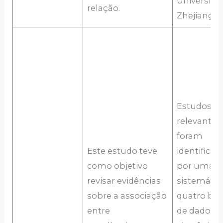
Universida
relação.
Zhejiang.
Estudos
relevantes
foram
Este estudo teve
identificad
como objetivo
por uma b
revisar evidências
sistemáti
sobre a associação
quatro ba
entre
de dados