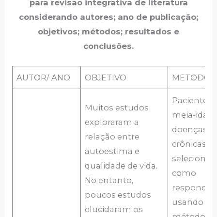
para revisão integrativa de literatura
considerando autores; ano de publicação;
objetivos; métodos; resultados e
conclusões.
AUTOR/ ANO
OBJETIVO
METODOL
Pacientes 
Muitos estudos
meia-idad
exploraram a
doenças
relação entre
crônicas f
autoestima e
selecionad
qualidade de vida.
como
No entanto,
responden
poucos estudos
usando u
elucidaram os
método d