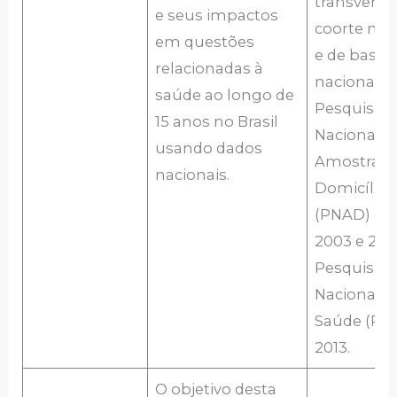
transversai
e seus impactos
coorte múl
em questões
e de base
relacionadas à
nacional: a
saúde ao longo de
Pesquisa
15 anos no Brasil
Nacional p
usando dados
Amostra d
nacionais.
Domicílios
(PNAD) de 
2003 e 2008
Pesquisa
Nacional d
Saúde (PNS
2013.
O objetivo desta