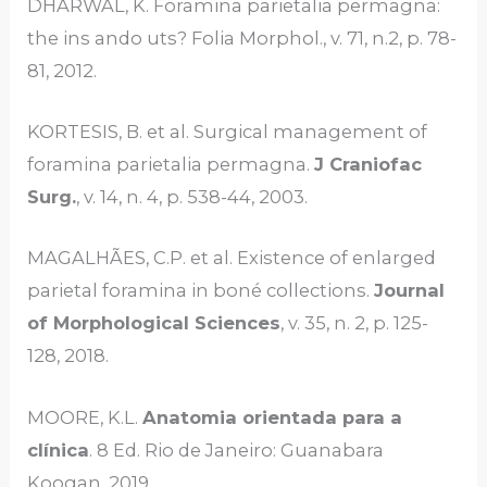
DHARWAL, K. Foramina parietalia permagna:
the ins ando uts? Folia Morphol., v. 71, n.2, p. 78-
81, 2012.
KORTESIS, B. et al. Surgical management of
foramina parietalia permagna.
J Craniofac
Surg.
, v. 14, n. 4, p. 538-44, 2003.
MAGALHÃES, C.P. et al. Existence of enlarged
parietal foramina in boné collections.
Journal
of Morphological Sciences
, v. 35, n. 2, p. 125-
128, 2018.
MOORE, K.L.
Anatomia orientada para a
clínica
. 8 Ed. Rio de Janeiro: Guanabara
Koogan, 2019.