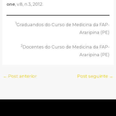
one
, v.8, n.3, 2012.
1
Graduandos do Curso de Medicina da FAP-
Araripina (PE)
2
Docentes do Curso de Medicina da FAP-
Araripina (PE)
←
Post anterior
Post seguinte
→