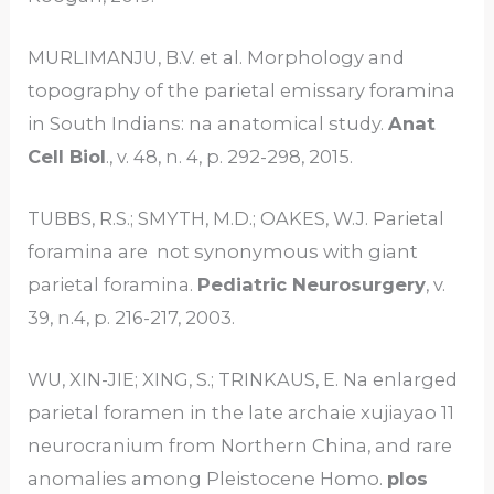
MURLIMANJU, B.V. et al. Morphology and
topography of the parietal emissary foramina
in South Indians: na anatomical study.
Anat
Cell Biol
., v. 48, n. 4, p. 292-298, 2015.
TUBBS, R.S.; SMYTH, M.D.; OAKES, W.J. Parietal
foramina are not synonymous with giant
parietal foramina.
Pediatric Neurosurgery
, v.
39, n.4, p. 216-217, 2003.
WU, XIN-JIE; XING, S.; TRINKAUS, E. Na enlarged
parietal foramen in the late archaie xujiayao 11
neurocranium from Northern China, and rare
anomalies among Pleistocene Homo.
plos