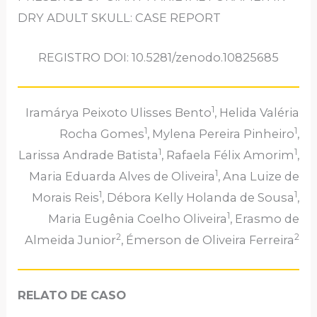
DRY ADULT SKULL: CASE REPORT
REGISTRO DOI: 10.5281/zenodo.10825685
1
Iramárya Peixoto Ulisses Bento
, Helida Valéria
1
1
Rocha Gomes
, Mylena Pereira Pinheiro
,
1
1
Larissa Andrade Batista
, Rafaela Félix Amorim
,
1
Maria Eduarda Alves de Oliveira
, Ana Luize de
1
1
Morais Reis
, Débora Kelly Holanda de Sousa
,
1
Maria Eugênia Coelho Oliveira
, Erasmo de
2
2
Almeida Junior
, Émerson de Oliveira Ferreira
RELATO DE CASO