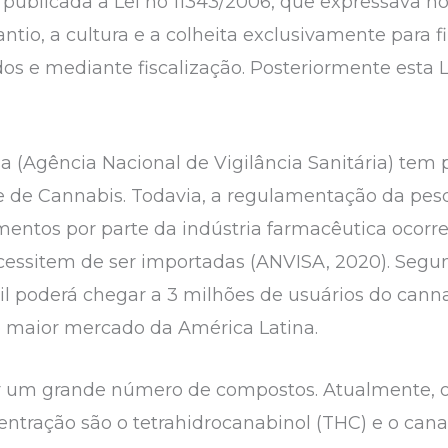
 publicada a Lei no 11343/2006, que expressava 
ntio, a cultura e a colheita exclusivamente para fi
s e mediante fiscalização. Posteriormente esta Le
a (Agência Nacional de Vigilância Sanitária) tem
 de Cannabis. Todavia, a regulamentação da pesq
entos por parte da indústria farmacêutica ocorr
essitem de ser importadas (ANVISA, 2020). Segun
sil poderá chegar a 3 milhões de usuários do can
 maior mercado da América Latina.
or um grande número de compostos. Atualmente, 
tração são o tetrahidrocanabinol (THC) e o canab