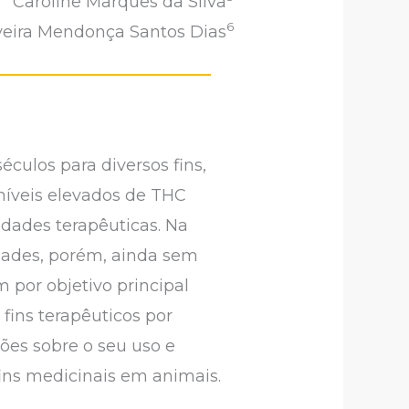
Caroline Marques da Silva
6
veira Mendonça Santos Dias
culos para diversos fins,
 níveis elevados de THC
edades terapêuticas. Na
dades, porém, ainda sem
 por objetivo principal
fins terapêuticos por
iões sobre o seu uso e
fins medicinais em animais.