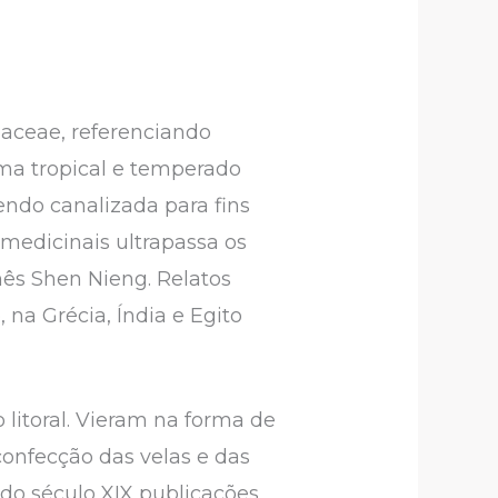
baceae, referenciando
ima tropical e temperado
sendo canalizada para fins
 medicinais ultrapassa os
nês Shen Nieng. Relatos
 na Grécia, Índia e Egito
litoral. Vieram na forma de
 confecção das velas e das
do século XIX publicações