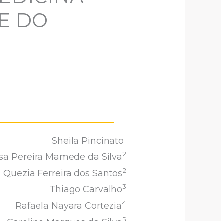
E DO
1
Sheila Pincinato
2
sa Pereira Mamede da Silva
2
Quezia Ferreira dos Santos
3
Thiago Carvalho
4
Rafaela Nayara Cortezia
5