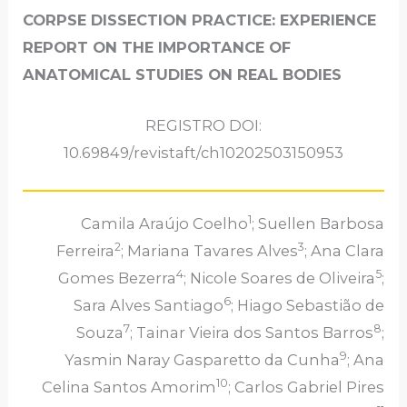
CORPSE DISSECTION PRACTICE: EXPERIENCE
REPORT ON THE IMPORTANCE OF
ANATOMICAL STUDIES ON REAL BODIES
REGISTRO DOI:
10.69849/revistaft/ch10202503150953
1
Camila Araújo Coelho
; Suellen Barbosa
2
3
Ferreira
; Mariana Tavares Alves
; Ana Clara
4
5
Gomes Bezerra
; Nicole Soares de Oliveira
;
6
Sara Alves Santiago
; Hiago Sebastião de
7
8
Souza
; Tainar Vieira dos Santos Barros
;
9
Yasmin Naray Gasparetto da Cunha
; Ana
10
Celina Santos Amorim
; Carlos Gabriel Pires