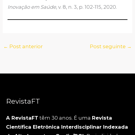
Inovação em Saúde
, v. 8, n. 3, p. 102-115, 2020.
←
Post anterior
Post seguinte
→
RevistaFT
A RevistaFT
têm 30 anos. É uma
Revista
Científica Eletrônica Interdisciplinar Indexada