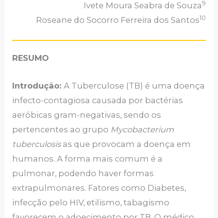
9
Ivete Moura Seabra de Souza
10
Roseane do Socorro Ferreira dos Santos
RESUMO
Introdução:
A Tuberculose (TB) é uma doença
infecto-contagiosa causada por bactérias
aeróbicas gram-negativas, sendo os
pertencentes ao grupo
Mycobacterium
tuberculosis
as que provocam a doença em
humanos. A forma mais comum é a
pulmonar, podendo haver formas
extrapulmonares. Fatores como Diabetes,
infecção pelo HIV, etilismo, tabagismo
favorecem o adoecimento por TB. O médico