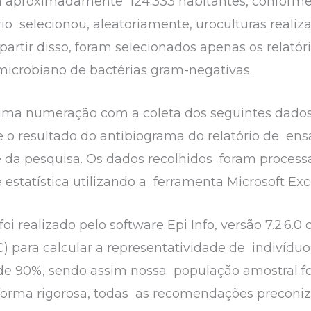
 aproximadamente 124.333 habitantes, conforme
rio selecionou, aleatoriamente, uroculturas reali
 partir disso, foram selecionados apenas os relatór
icrobiano de bactérias gram-negativas.
uma numeração com a coleta dos seguintes dados:
e o resultado do antibiograma do relatório de ens
e da pesquisa. Os dados recolhidos foram proces
e estatística utilizando a ferramenta Microsoft Ex
i realizado pelo software Epi Info, versão 7.2.6.0
) para calcular a representatividade de indivíduo
de 90%, sendo assim nossa população amostral foi
 forma rigorosa, todas as recomendações preconi