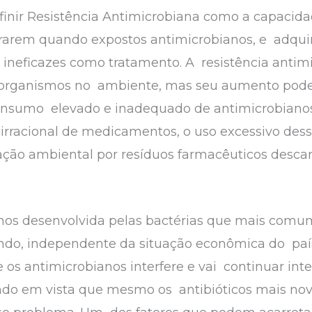
inir Resistência Antimicrobiana como a capacida
rarem quando expostos antimicrobianos, e adquir
ineficazes como tratamento. A resistência antim
crorganismos no ambiente, mas seu aumento pode s
 consumo elevado e inadequado de antimicrobiano
 irracional de medicamentos, o uso excessivo de
ção ambiental por resíduos farmacêuticos descar
ianos desenvolvida pelas bactérias que mais com
o, independente da situação econômica do país
 os antimicrobianos interfere e vai continuar int
ndo em vista que mesmo os antibióticos mais nov