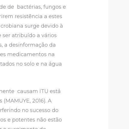
de de bactérias, fungos e
irem resistência a estes
icrobiana surge devido à
er atribuído a vários
s, a desinformação da
sses medicamentos na
tados no solo e na água
umente causam ITU está
 (MAMUYE, 2016). A
erferindo no sucesso do
os e potentes não estão