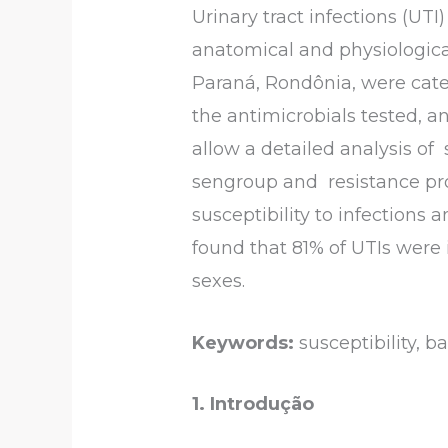
Urinary tract infections (UT
anatomical and physiological 
Paraná, Rondônia, were categ
the antimicrobials tested, a
allow a detailed analysis of
sengroup and resistance prof
susceptibility to infections 
found that 81% of UTIs wer
sexes.
Keywords:
susceptibility, ba
1. Introdução