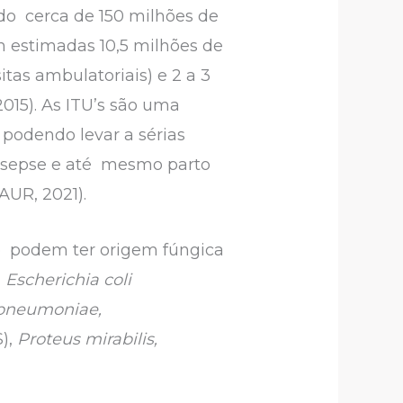
ndo cerca de 150 milhões de
 estimadas 10,5 milhões de
itas ambulatoriais) e 2 a 3
015). As ITU’s são uma
 podendo levar a sérias
s, sepse e até mesmo parto
AUR, 2021).
 e podem ter origem fúngica
a
Escherichia coli
 pneumoniae,
),
Proteus mirabilis,