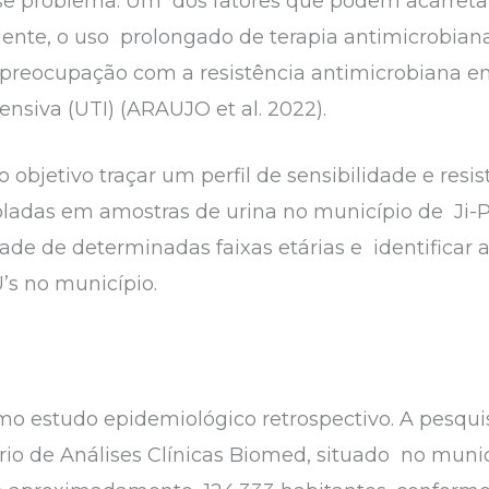
se problema. Um dos fatores que podem acarreta
lmente, o uso prolongado de terapia antimicrobian
 preocupação com a resistência antimicrobiana em
nsiva (UTI) (ARAUJO et al. 2022).
objetivo traçar um perfil de sensibilidade e resi
oladas em amostras de urina no município de Ji-
dade de determinadas faixas etárias e identificar 
’s no município.
mo estudo epidemiológico retrospectivo. A pesqui
io de Análises Clínicas Biomed, situado no municí