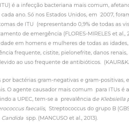
o (ITU) é a infecção bacteriana mais comum, afeta
cada ano. Só nos Estados Unidos, em 2007, foram
intomas de ITU (representando 0,9% de todas as vis
tamento de emergência (FLORES-MIRELES et al., 2
bidade em homens e mulheres de todas as idades,
cia frequente, cistite, pielonefrite, danos renai
evido ao uso frequente de antibióticos. (KAUR&K
 por bactérias gram-negativas e gram-positivas,
ais. O agente causador mais comum para ITUs é 
indo a UPEC, tem-se a prevalência d
e Klebsiella
rococcus faecalis,
Streptococcus do grupo B (GBS
e
Candida
spp. (MANCUSO et al., 2013).