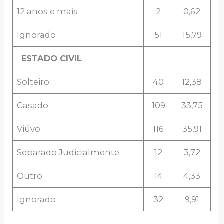
12 anos e mais
2
0,62
Ignorado
51
15,79
ESTADO CIVIL
Solteiro
40
12,38
Casado
109
33,75
Viúvo
116
35,91
Separado Judicialmente
12
3,72
Outro
14
4,33
Ignorado
32
9,91