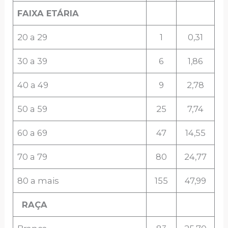
FAIXA ETÁRIA
20 a 29
1
0,31
30 a 39
6
1,86
40 a 49
9
2,78
50 a 59
25
7,74
60 a 69
47
14,55
70 a 79
80
24,77
80 a mais
155
47,99
RAÇA