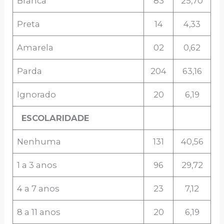
Branca
83
25,70
Preta
14
4,33
Amarela
02
0,62
Parda
204
63,16
Ignorado
20
6,19
ESCOLARIDADE
Nenhuma
131
40,56
1 a 3 anos
96
29,72
4 a 7 anos
23
7,12
8 a 11 anos
20
6,19