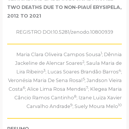
TWO DEATHS DUE TO NON-PIAUÍ ERYSIPELA,
2012 TO 2021
REGISTRO DOI:10.5281/zenodo.10800939
1
Maria Clara Oliveira Campos Sousa
; Dênnia
2
Jackeline de Alencar Soares
; Saula Maria de
3
4
Lira Ribeiro
; Lucas Soares Brandão Barros
;
5
Veronésia Maria De Sena Rosal
; Jandson Vieira
6
7
Costa
; Alice Lima Rosa Mendes
; Klegea Maria
8
Câncio Ramos Cantinho
; Izane Luiza Xavier
9
10
Carvalho Andrade
; Suely Moura Melo
RESUMO