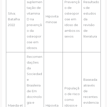
suplemen
Prevençã
Resultado
tação de
o de
s de
Silva;
vitamina
osteopor
estudos
Hipovita
Batalha
D na
ose em
da
minose
2022
prevençã
idoso de
revisão
o da
ambos os
de
osteopor
sexos
literatura
ose em
idosos.
Recomen
dações
da
Sociedad
e
Baseada
Brasileira
através
Populaçã
de Em
de
o de risco
docrinolo
recentes
como
gia e
evidencia
Maeda et
Hipovita
idosos e