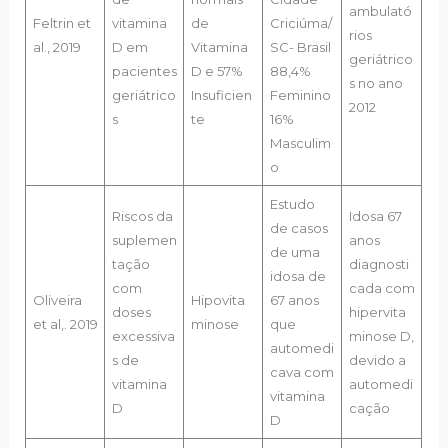
ambulató
Feltrin et
vitamina
de
Criciúma/
rios
al., 2019
D em
Vitamina
SC- Brasil
geriátrico
pacientes
D e 57%
88,4%
s no ano
geriátrico
Insuficien
Feminino
2012
s
te
16%
Masculim
o
Estudo
Riscos da
Idosa 67
de casos
suplemen
anos
de uma
tação
diagnosti
idosa de
com
cada com
Oliveira
Hipovita
67 anos
doses
hipervita
et al,. 2019
minose
que
excessiva
minose D,
automedi
s de
devido a
cava com
vitamina
automedi
vitamina
D
cação
D