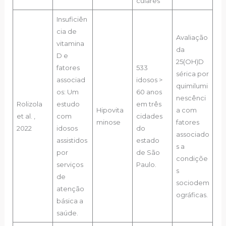
culares
Insuficiên
cia de
Avaliação
vitamina
da
D e
25(OH)D
fatores
533
sérica por
associad
idosos >
quimilumi
os: Um
60 anos
nescênci
Rolizola
estudo
em três
Hipovita
a com
et al. ,
com
cidades
minose
fatores
2022
idosos
do
associado
assistidos
estado
s a
por
de São
condiçõe
serviços
Paulo.
s
de
sociodem
atenção
ográficas.
básica a
saúde.