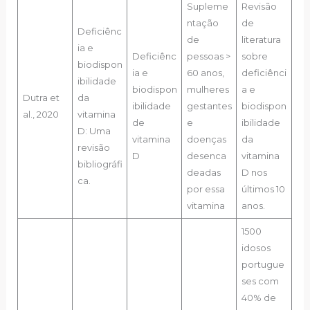
Supleme
Revisão
ntação
de
Deficiênc
de
literatura
ia e
Deficiênc
pessoas >
sobre
biodispon
ia e
60 anos,
deficiênci
ibilidade
biodispon
mulheres
a e
Dutra et
da
ibilidade
gestantes
biodispon
al., 2020
vitamina
de
e
ibilidade
D: Uma
vitamina
doenças
da
revisão
D
desenca
vitamina
bibliográfi
deadas
D nos
ca.
por essa
últimos 10
vitamina
anos.
1500
idosos
portugue
ses com
40% de