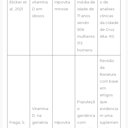
Elicker et
vitamina
Hipovita
média de
o de
al., 2021
D em
minose
idade de
analises
idosos
71 anos
clinicas
sendo:
da cidade
506
de Cruz
mulheres
Alta- RS
173
homens
Revisão
da
literatura
com base
em
artigos
Populaçã
que
Vitamina
o
evidencia
D na
geriátrica
m uma
Fraga; S;
geriatria:
Hipovita
com
suplemen