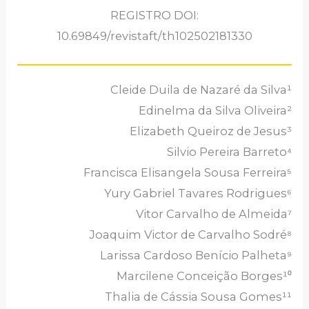
REGISTRO DOI:
10.69849/revistaft/th102502181330
Cleide Duila de Nazaré da Silva¹
Edinelma da Silva Oliveira²
Elizabeth Queiroz de Jesus³
Silvio Pereira Barreto⁴
Francisca Elisangela Sousa Ferreira⁵
Yury Gabriel Tavares Rodrigues⁶
Vitor Carvalho de Almeida⁷
Joaquim Victor de Carvalho Sodré⁸
Larissa Cardoso Benício Palheta⁹
Marcilene Conceição Borges¹⁰
Thalia de Cássia Sousa Gomes¹¹