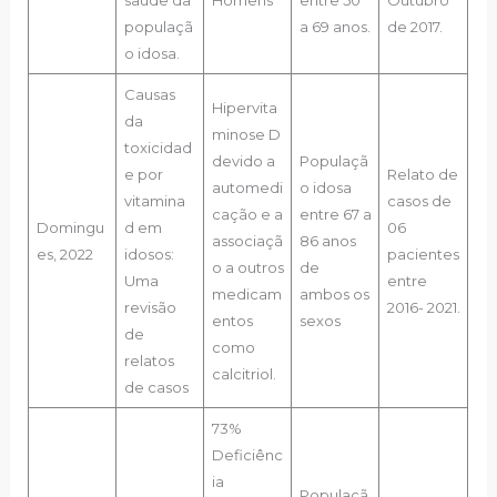
populaçã
a 69 anos.
de 2017.
o idosa.
Causas
Hipervita
da
minose D
toxicidad
devido a
Populaçã
e por
Relato de
automedi
o idosa
vitamina
casos de
cação e a
entre 67 a
Domingu
d em
06
associaçã
86 anos
es, 2022
idosos:
pacientes
o a outros
de
Uma
entre
medicam
ambos os
revisão
2016- 2021.
entos
sexos
de
como
relatos
calcitriol.
de casos
73%
Deficiênc
ia
Populaçã