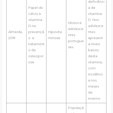
deficiênci
Papel do
a de
cálcio e
vitamina
vitamina
D. Nos
Idosos e
D na
adolesce
adolesce
Almeida,
prevençã
Hipovita
ntes
ntes
2019
o e
minose
apresent
portugue
tratament
a níveis
ses
o da
baixos
osteopor
desta
ose
vitamina,
com
incidênci
a nos
meses
de
inverno
Populaçã