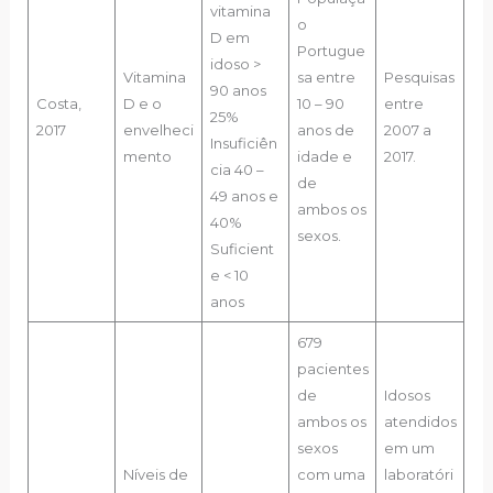
vitamina
o
D em
Portugue
idoso >
Vitamina
sa entre
Pesquisas
90 anos
Costa,
D e o
10 – 90
entre
25%
2017
envelheci
anos de
2007 a
Insuficiên
mento
idade e
2017.
cia 40 –
de
49 anos e
ambos os
40%
sexos.
Suficient
e < 10
anos
679
pacientes
de
Idosos
ambos os
atendidos
sexos
em um
Níveis de
com uma
laboratóri