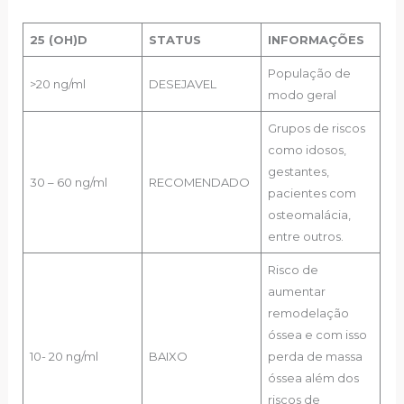
25 (OH)D
STATUS
INFORMAÇÕES
População de
>20 ng/ml
DESEJAVEL
modo geral
Grupos de riscos
como idosos,
gestantes,
30 – 60 ng/ml
RECOMENDADO
pacientes com
osteomalácia,
entre outros.
Risco de
aumentar
remodelação
óssea e com isso
10- 20 ng/ml
BAIXO
perda de massa
óssea além dos
riscos de