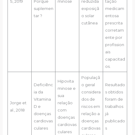
S, 2019
Porque
minose
reduzida
tação
suplemen
exposiçã
medicam
tar ?
o solar
entosa
cutânea
prescrita
corretam
ente por
profission
ais
capacitad
os.
Populaçã
Hipovita
Deficiênc
o geral
Resultado
minose e
ia da
considera
s obtidos
sua
Vitamina
dos de
foram de
Jorge et
relação
D e
riscos em
trabalhos
al., 2018
com
doenças
relação a
já
doenças
cardiovas
doenças
publicado
cardiovas
culares
cardiovas
s
culares