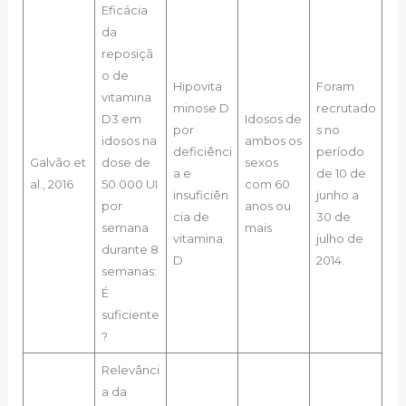
Eficácia
da
reposiçã
o de
Hipovita
Foram
vitamina
minose D
recrutado
D3 em
Idosos de
por
s no
idosos na
ambos os
deficiênci
período
Galvão et
dose de
sexos
a e
de 10 de
al., 2016
50.000 UI
com 60
insuficiên
junho a
por
anos ou
cia de
30 de
semana
mais
vitamina
julho de
durante 8
D
2014.
semanas:
É
suficiente
?
Relevânci
a da