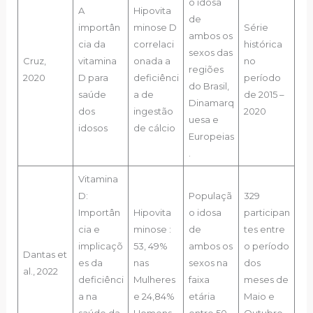
o idosa
A
Hipovita
de
importân
minose D
Série
ambos os
cia da
correlaci
histórica
sexos das
Cruz,
vitamina
onada a
no
regiões
2020
D para
deficiênci
período
do Brasil,
saúde
a de
de 2015 –
Dinamarq
dos
ingestão
2020
uesa e
idosos
de cálcio
Europeias
.
Vitamina
D:
Populaçã
329
Importân
Hipovita
o idosa
participan
cia e
minose :
de
tes entre
implicaçõ
53, 49%
ambos os
o período
Dantas et
es da
nas
sexos na
dos
al., 2022
deficiênci
Mulheres
faixa
meses de
a na
e 24,84%
etária
Maio e
saúde da
Homens
entre 50
Outubro