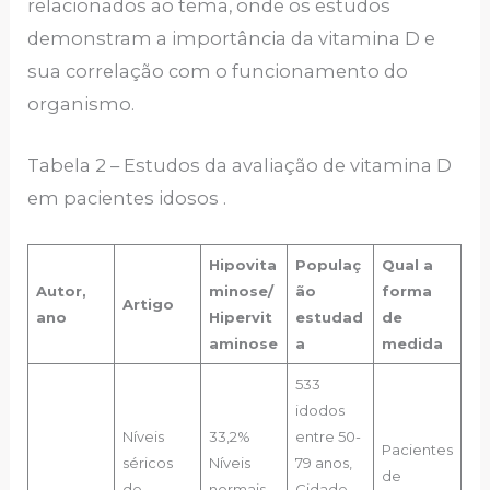
relacionados ao tema, onde os estudos
demonstram a importância da vitamina D e
sua correlação com o funcionamento do
organismo.
Tabela 2 – Estudos da avaliação de vitamina D
em pacientes idosos .
Hipovita
Populaç
Qual a
Autor,
minose/
ão
forma
Artigo
ano
Hipervit
estudad
de
aminose
a
medida
533
idodos
Níveis
33,2%
entre 50-
Pacientes
séricos
Níveis
79 anos,
de
de
normais
Cidade