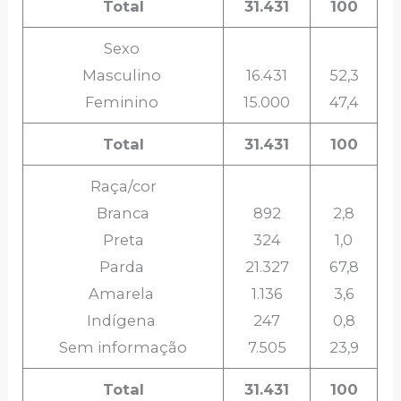
Total
31.431
100
Sexo
Masculino
16.431
52,3
Feminino
15.000
47,4
Total
31.431
100
Raça/cor
Branca
892
2,8
Preta
324
1,0
Parda
21.327
67,8
Amarela
1.136
3,6
Indígena
247
0,8
Sem informação
7.505
23,9
Total
31.431
100