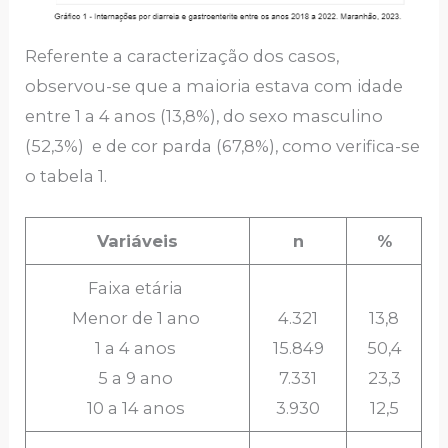
Referente a caracterização dos casos,
observou-se que a maioria estava com idade
entre 1 a 4 anos (13,8%), do sexo masculino
(52,3%) e de cor parda (67,8%), como verifica-se
o tabela 1.
Variáveis
n
%
Faixa etária
Menor de 1 ano
4.321
13,8
1 a 4 anos
15.849
50,4
5 a 9 ano
7.331
23,3
10 a 14 anos
3.930
12,5