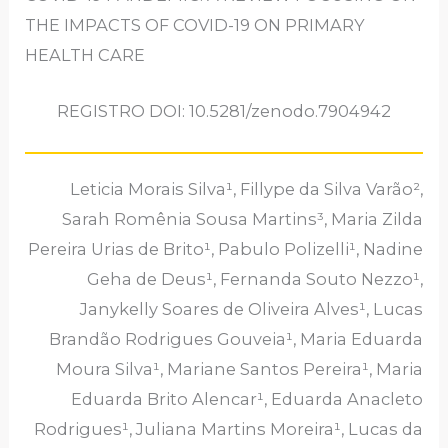
THE IMPACTS OF COVID-19 ON PRIMARY
HEALTH CARE
REGISTRO DOI: 10.5281/zenodo.7904942
Leticia Morais Silva¹, Fillype da Silva Varão²,
Sarah Romênia Sousa Martins³, Maria Zilda
Pereira Urias de Brito¹, Pabulo Polizelli¹, Nadine
Geha de Deus¹, Fernanda Souto Nezzo¹,
Janykelly Soares de Oliveira Alves¹, Lucas
Brandão Rodrigues Gouveia¹, Maria Eduarda
Moura Silva¹, Mariane Santos Pereira¹, Maria
Eduarda Brito Alencar¹, Eduarda Anacleto
Rodrigues¹, Juliana Martins Moreira¹, Lucas da