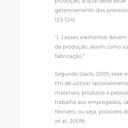
produção, a qual deve estar
gerenciamento dos processos
123-124):
“(…) esses elementos devem s
da produção, assim como su
fabricação.”
Segundo Slack, 2009, esse 
fim de utilizar racionalmen
materiais, produtos e pesso
trabalho aos empregados, ob
flexíveis, ou seja, possíveis
et al.
, 2009):