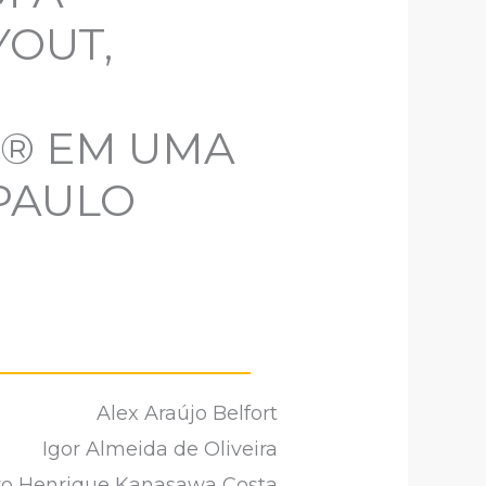
YOUT,
A® EM UMA
PAULO
Alex Araújo Belfort
Igor Almeida de Oliveira
o Henrique Kanasawa Costa