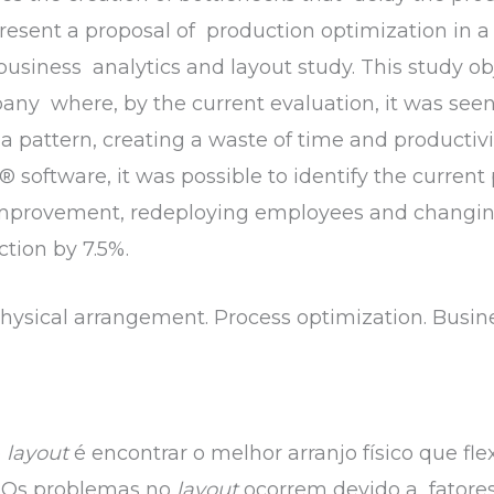
present a proposal of production optimization in a 
usiness analytics and layout study. This study ob
mpany where, by the current evaluation, it was see
a pattern, creating a waste of time and productivi
 software, it was possible to identify the curren
improvement, redeploying employees and changing
tion by 7.5%.
hysical arrangement. Process optimization. Busine
e
layout
é encontrar o melhor arranjo físico que fle
). Os problemas no
layout
ocorrem devido a fatores