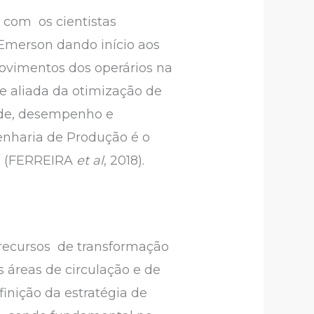
, com os cientistas
n Emerson dando início aos
vimentos dos operários na
 aliada da otimização de
dade, desempenho e
nharia de Produção é o
s (FERREIRA
et al
, 2018).
s recursos de transformação
s áreas de circulação e de
inição da estratégia de