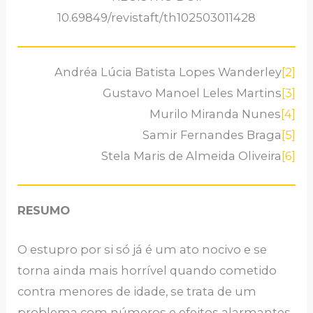
10.69849/revistaft/th102503011428
Andréa Lúcia Batista Lopes Wanderley
[2]
Gustavo Manoel Leles Martins
[3]
Murilo Miranda Nunes
[4]
Samir Fernandes Braga
[5]
Stela Maris de Almeida Oliveira
[6]
RESUMO
O estupro por si só já é um ato nocivo e se
torna ainda mais horrível quando cometido
contra menores de idade, se trata de um
problema com números e efeitos alarmantes.