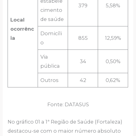
estabele
379
5,58%
cimento
de saúde
Local
ocorrênc
Domicíli
ia
855
12,59%
o
Via
34
0,50%
pública
Outros
42
0,62%
Fonte: DATASUS
No gráfico 01 a 1ª Região de Saúde (Fortaleza)
destacou-se com o maior número absoluto