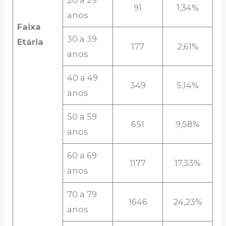
20 a 29
91
1,34%
anos
Faixa
30 a 39
Etária
177
2,61%
anos
40 a 49
349
5,14%
anos
50 a 59
651
9,58%
anos
60 a 69
1177
17,33%
anos
70 a 79
1646
24,23%
anos