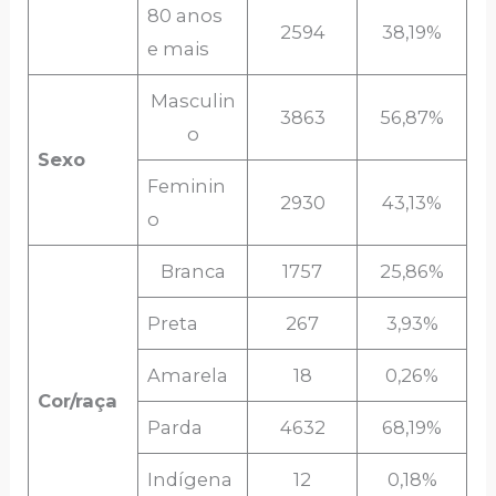
80 anos
2594
38,19%
e mais
Masculin
3863
56,87%
o
Sexo
Feminin
2930
43,13%
o
Branca
1757
25,86%
Preta
267
3,93%
Amarela
18
0,26%
Cor/raça
Parda
4632
68,19%
Indígena
12
0,18%