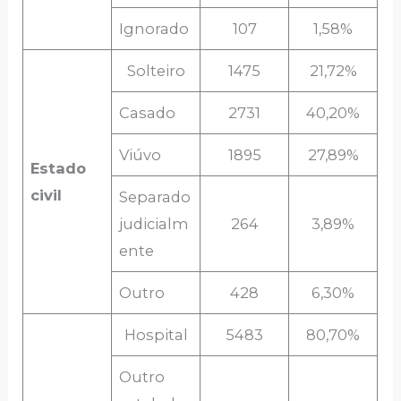
Ignorado
107
1,58%
Solteiro
1475
21,72%
Casado
2731
40,20%
Viúvo
1895
27,89%
Estado
civil
Separado
judicialm
264
3,89%
ente
Outro
428
6,30%
Hospital
5483
80,70%
Outro