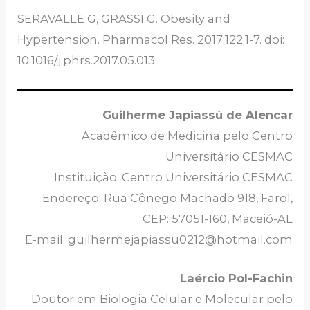
SERAVALLE G, GRASSI G. Obesity and
Hypertension. Pharmacol Res. 2017;122:1-7. doi:
10.1016/j.phrs.2017.05.013.
Guilherme Japiassú de Alencar
Acadêmico de Medicina pelo Centro
Universitário CESMAC
Instituição: Centro Universitário CESMAC
Endereço: Rua Cônego Machado 918, Farol,
CEP: 57051-160, Maceió-AL
E-mail: guilhermejapiassu0212@hotmail.com
Laércio Pol-Fachin
Doutor em Biologia Celular e Molecular pelo