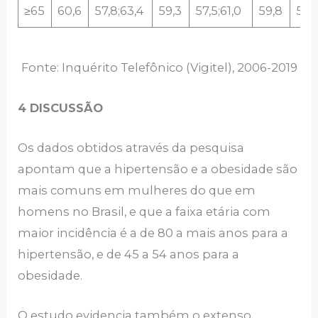
≥65
60,6
57,8;63,4
59,3
57,5;61,0
59,8
58,2
Fonte: Inquérito Telefônico (Vigitel), 2006-2019
4 DISCUSSÃO
Os dados obtidos através da pesquisa
apontam que a hipertensão e a obesidade são
mais comuns em mulheres do que em
homens no Brasil, e que a faixa etária com
maior incidência é a de 80 a mais anos para a
hipertensão, e de 45 a 54 anos para a
obesidade.
O estudo evidencia também o extenso