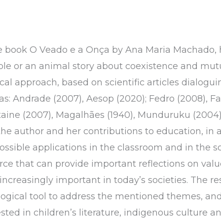
the book O Veado e a Onça by Ana Maria Machado, h
able or an animal story about coexistence and mut
al approach, based on scientific articles dialogui
s: Andrade (2007), Aesop (2020); Fedro (2008), Far
taine (2007), Magalhães (1940), Munduruku (2004)
e author and her contributions to education, in a
sible applications in the classroom and in the so
urce that can provide important reflections on valu
e increasingly important in today’s societies. The 
gogical tool to address the mentioned themes, and
sted in children’s literature, indigenous culture a