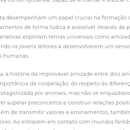
sta desempenham um papel crucial na formação de
namentos de forma lúdica e acessível. Através de 
arrativas exploram temas universais como amizade
iando os jovens leitores a desenvolverem um sens
es humanas.
a
, a história da improvável amizade entre dois a
mportância da cooperação, do respeito às diferen
. Protagonizada por animais, mas não se enquadr
ível superar preconceitos e construir relações po
Além de transmitir valores e ensinamentos, tamb
eitores. Ao entrarem em contato com mundos fantá