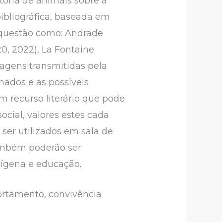
ória de animais sobre a
ibliográfica, baseada em
m questão como: Andrade
20, 2022), La Fontaine
agens transmitidas pela
nados e as possíveis
m recurso literário que pode
ocial, valores estes cada
ser utilizados em sala de
ambém poderão ser
ndígena e educação.
portamento, convivência