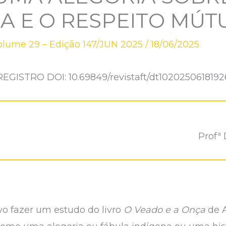
A E O RESPEITO MÚT
olume 29 – Edição 147/JUN 2025
/
18/06/2025
REGISTRO DOI: 10.69849/revistaft/dt1020250618192
Profª
vo fazer um estudo do livro
O Veado e a Onça
de 