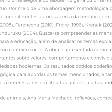
como uma alegoria ou fábula indígena ou uma hist
útuo. Por meio de uma abordagem metodológica b
ndo com diferentes autores acerca da temática e
(2008), Farencena (2010), Freire (1996), Krenak (20
Munduruku (2004). Busca-se compreender as mens
 para a educação, além de analisar os temas expla
e no contexto social. A obra é apresentada como u
rtantes sobre valores, comportamento e convívio s
iedades hodiernas. Os resultados obtidos poderão 
agógica para abordar os temas mencionados, e t
s e interessados em literatura infantil, cultura i
ia de animais, Ana Maria Machado, reflexões, com