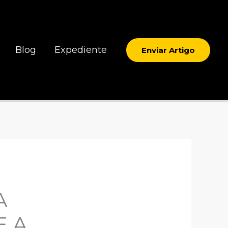
Blog
Expediente
Enviar Artigo
A
E A