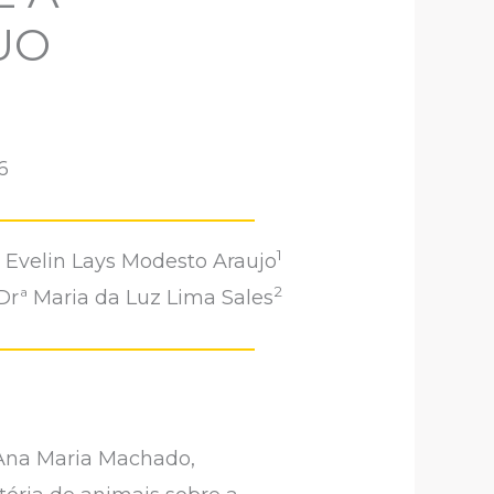
UO
6
1
Evelin
Lays Modesto Araujo
2
 Drª Maria da Luz Lima Sales
Ana Maria Machado,