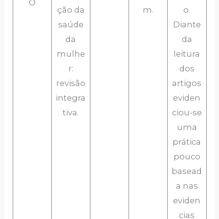
O
ção da
m.
o.
saúde
Diante
da
da
mulhe
leitura
r:
dos
revisão
artigos
integra
eviden
tiva.
ciou-se
uma
prática
pouco
basead
a nas
eviden
cias