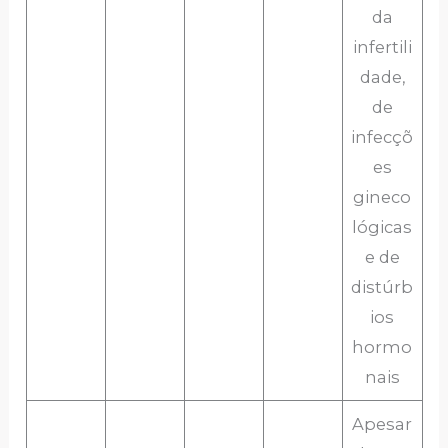
da
infertili
dade,
de
infecçõ
es
gineco
lógicas
e de
distúrb
ios
hormo
nais
Apesar