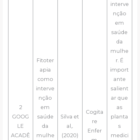
interve
nção
em
saúde
da
mulhe
Fitoter
r. É
apia
import
como
ante
interve
salient
nção
ar que
2
em
as
Cogita
GOOG
saúde
Silva et
planta
re
LE
da
al,.
s
Enfer
ACADÊ
mulhe
(2020)
medici
m.