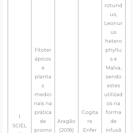
rotund
us,
Leonur
us
hetero
Fitoter
phyllu
ápicos
s e
e
Malva,
planta
sendo
s
estes
medici
utilizad
nais na
os na
prática
Cogita
forma
1
de
Aragão
re
de
SCIEL
promo
(2018)
Enfer
infusã