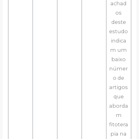
achad
os
deste
estudo
indica
m um
baixo
númer
o de
artigos
que
aborda
m
fitotera
pia na