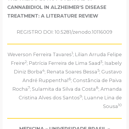
CANNABIDIOL IN ALZHEIMER’S DISEASE
TREATMENT: A LITERATURE REVIEW
REGISTRO DOI: 10.5281/zenodo.10116009
1
Weverson Ferreira Tavares
; Lilian Arruda Felipe
2
3
Freire
; Patrícia Ferreira de Lima Saad
; Isabely
4
5
Diniz Borba
; Renata Soares Bessa
; Gustavo
6
André Ruppenthal
; Constância de Paiva
7
8
Rocha
; Sulamita da Silva da Costa
; Amanda
9
Cristina Alves dos Santos
; Luanne Lina de
10
Sousa
MEDICINA – UNIVERSIDADE BRASIL –