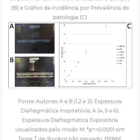
(B) e Gráfico de Incidência por Prevalência de
patologia (C)
Fonte: Autores; A e B (1,2 e 3): Espessura
Diafragmática Inspiratória; A (4, 5 e 6):
Espessura Diafragmática Expiratória
visualizados pelo modo M; *p=<0.0001 em
Teste T de
Student
não pareado. BPNM: