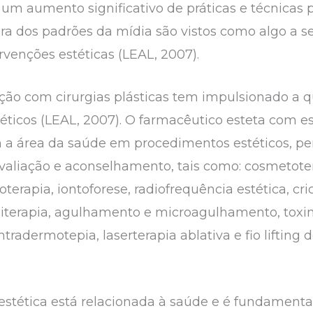
um aumento significativo de práticas e técnicas p
ra dos padrões da mídia são vistos como algo a se
venções estéticas (LEAL, 2007).
 com cirurgias plásticas tem impulsionado a qua
téticos (LEAL, 2007). O farmacêutico esteta com e
a área da saúde em procedimentos estéticos, per
avaliação e aconselhamento, tais como: cosmetote
terapia, iontoforese, radiofrequência estética, crio
oxiterapia, agulhamento e microagulhamento, toxin
radermotepia, laserterapia ablativa e fio lifting 
estética está relacionada à saúde e é fundamental