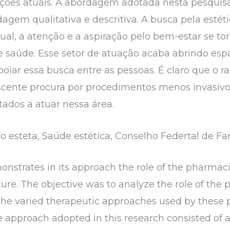
ões atuais. A abordagem adotada nesta pesquisa
agem qualitativa e descritiva. A busca pela esté
atual, a atenção e a aspiração pelo bem-estar se 
 de saúde. Esse setor de atuação acaba abrindo esp
oiar essa busca entre as pessoas. É claro que o r
cente procura por procedimentos menos invasivos
itados a atuar nessa área.
 esteta, Saúde estética, Conselho Federtal de F
onstrates in its approach the role of the pharmacis
ature. The objective was to analyze the role of the
 the varied therapeutic approaches used by these 
e approach adopted in this research consisted of a