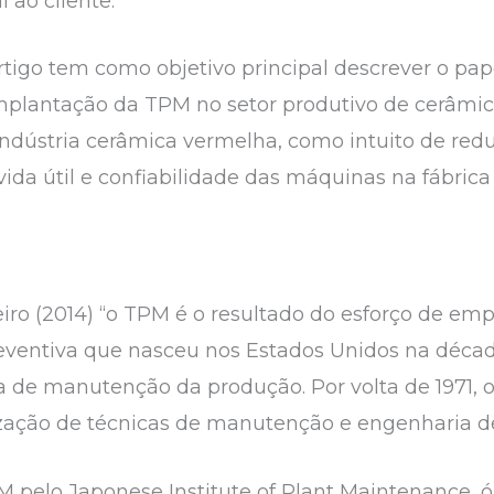
 ao cliente.
rtigo tem como objetivo principal descrever o p
plantação da TPM no setor produtivo de cerâmic
ndústria cerâmica vermelha, como intuito de red
ida útil e confiabilidade das máquinas na fábric
iro (2014) “o TPM é o resultado do esforço de em
ventiva que nasceu nos Estados Unidos na década
a de manutenção da produção. Por volta de 1971, o
ização de técnicas de manutenção e engenharia de
 pelo Japonese Institute of Plant Maintenance, ó