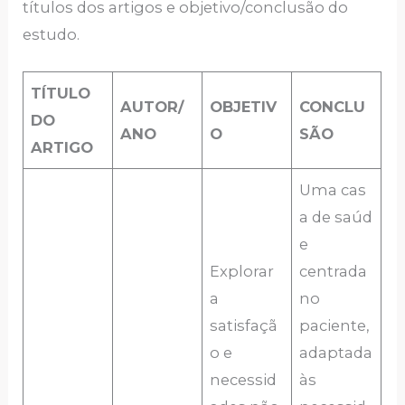
títulos dos artigos e objetivo/conclusão do
estudo.
TÍTULO
AUTOR/
OBJETIV
CONCLU
DO
ANO
O
SÃO
ARTIGO
Uma cas
a de saúd
e
Explorar
centrada
a
no
satisfaçã
paciente,
o e
adaptada
necessid
às