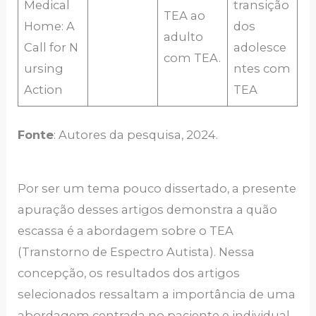
Medical
transição
TEA ao
Home: A
dos
adulto
Call for N
adolesce
com TEA.
ursing
ntes com
Action
TEA
Fonte
: Autores da pesquisa, 2024.
Por ser um tema pouco dissertado, a presente
apuração desses artigos demonstra a quão
escassa é a abordagem sobre o TEA
(Transtorno de Espectro Autista). Nessa
concepção, os resultados dos artigos
selecionados ressaltam a importância de uma
abordagem centrada no paciente e individual