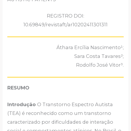
REGISTRO DOI:
10.69849/revistaft/ar10202411301311
Áthara Ercília Nascimento¹;
Sara Costa Tavares²;
Rodolfo José Vitor³.
RESUMO
Introdução
O Transtorno Espectro Autista
(TEA) é reconhecido como um transtorno
caracterizado por dificuldades de interação
social e comportamentos atípicos. No Brasil, o