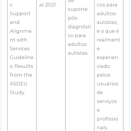
de
c
al.
2021.
cos para
suporte
Support
adultos
pós-
and
autistas,
diagnósti
Alignme
e o que é
co para
nt with
realment
adultos
Services
e
autistas.
Guideline
experien
s: Results
ciado
from the
pelos
ASDEU
usuários
Study.
de
serviços
e
profissio
nais.