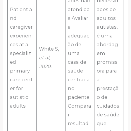
ades não
necessid
Patient a
atendida
ades de
nd
s Avaliar
adultos
caregiver
a
autistas,
experien
adequaç
é uma
ces at a
ão de
abordag
White S,
specializ
uma
em
et al,
ed
casa de
promiss
2020.
primary
saúde
ora para
care cent
centrada
a
er for
no
prestaçã
autistic
paciente
o de
adults.
Compara
cuidados
r
de saúde
resultad
que