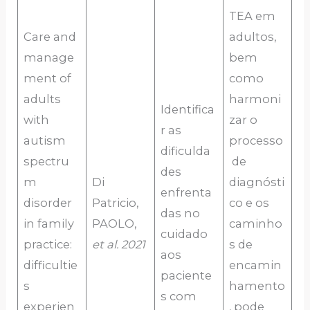
TEA em
Care and
adultos,
manage
bem
ment of
como
adults
harmoni
Identifica
with
zar o
r as
autism
processo
dificulda
spectru
de
des
m
Di
diagnósti
enfrenta
disorder
Patricio,
co e os
das no
in family
PAOLO,
caminho
cuidado
practice:
et al. 2021
s de
aos
difficultie
encamin
paciente
s
hamento
s com
experien
, pode