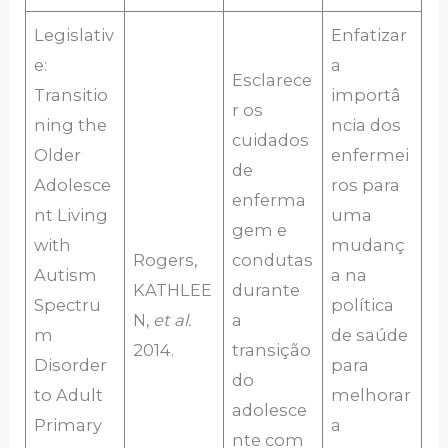
Legislativ
Enfatizar
e:
a
Esclarece
Transitio
importâ
r os
ning the
ncia dos
cuidados
Older
enfermei
de
Adolesce
ros para
enferma
nt Living
uma
gem e
with
mudanç
Rogers,
condutas
Autism
a na
KATHLEE
durante
Spectru
política
N,
et al.
a
m
de saúde
2014.
transição
Disorder
para
do
to Adult
melhorar
adolesce
Primary
a
nte com