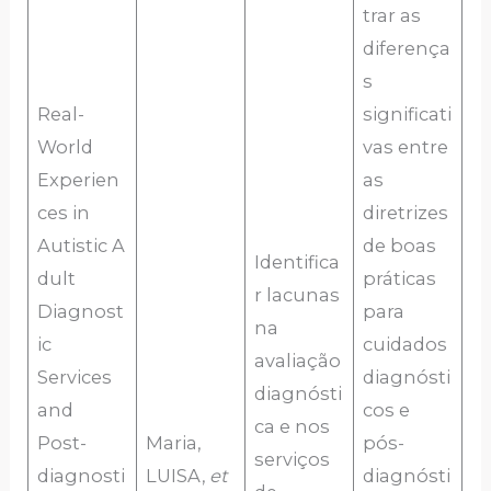
trar as
diferença
s
Real-
significati
World
vas entre
Experien
as
ces in
diretrizes
Autistic A
de boas
Identifica
dult
práticas
r lacunas
Diagnost
para
na
ic
cuidados
avaliação
Services
diagnósti
diagnósti
and
cos e
ca e nos
Post-
Maria,
pós-
serviços
diagnosti
LUISA,
et
diagnósti