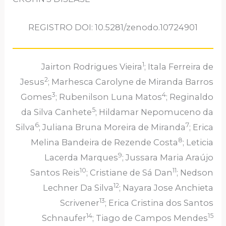
REGISTRO DOI: 10.5281/zenodo.10724901
1
Jairton Rodrigues Vieira
; Itala Ferreira de
2
Jesus
; Marhesca Carolyne de Miranda Barros
3
4
Gomes
; Rubenilson Luna Matos
; Reginaldo
5
da Silva Canhete
; Hildamar Nepomuceno da
6
7
Silva
; Juliana Bruna Moreira de Miranda
; Erica
8
Melina Bandeira de Rezende Costa
; Leticia
9
Lacerda Marques
; Jussara Maria Araújo
10
11
Santos Reis
; Cristiane de Sá Dan
; Nedson
12
Lechner Da Silva
; Nayara Jose Anchieta
13
Scrivener
; Erica Cristina dos Santos
14
15
Schnaufer
; Tiago de Campos Mendes