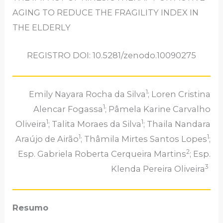
AGING TO REDUCE THE FRAGILITY INDEX IN
THE ELDERLY
REGISTRO DOI: 10.5281/zenodo.10090275
1
Emily Nayara Rocha da Silva
; Loren Cristina
1
Alencar Fogassa
; Pâmela Karine Carvalho
1
1
Oliveira
; Talita Moraes da Silva
; Thaila Nandara
1
1
Araújo de Airão
; Thâmila Mirtes Santos Lopes
;
2
Esp. Gabriela Roberta Cerqueira Martins
; Esp.
3
Klenda Pereira Oliveira
Resumo