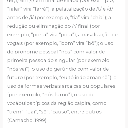
de /l/ em /r/ em final de sílaba (por exemplo,
“falar” vira “farrá”); a palatalização de /t/ e /d/
antes de /i/ (por exemplo, “tia” vira “chia”); a
redução ou eliminação do /r/ final (por
exemplo, “porta” vira “pota”); a nasalização de
vogais (por exemplo, “bom” vira “bõ”); o uso
do pronome pessoal “nós” com valor de
primeira pessoa do singular (por exemplo,
“nós vai”); o uso do gerúndio com valor de
futuro (por exemplo, “eu tô indo amanhã”); o
uso de formas verbais arcaicas ou populares
(por exemplo, “nós fumo”); o uso de
vocábulos típicos da região caipira, como
“trem”, “uai”, “sô”, “causo”, entre outros
(Camacho, 1999).