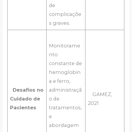
de
complicaçõe
s graves.
Monitorame
nto
constante de
hemoglobin
a e ferro,
Desafios no
administraçã
GAMEZ,
Cuidado de
o de
2021
Pacientes
tratamentos,
e
abordagem