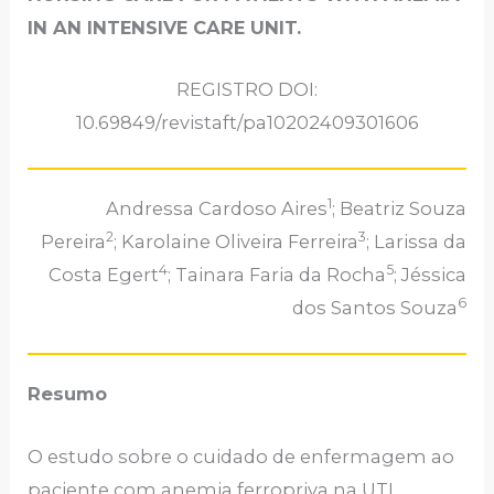
IN AN INTENSIVE CARE UNIT.
REGISTRO DOI:
10.69849/revistaft/pa10202409301606
1
Andressa Cardoso Aires
; Beatriz Souza
2
3
Pereira
; Karolaine Oliveira Ferreira
; Larissa da
4
5
Costa Egert
; Tainara Faria da Rocha
; Jéssica
6
dos Santos Souza
Resumo
O estudo sobre o cuidado de enfermagem ao
paciente com anemia ferropriva na UTI