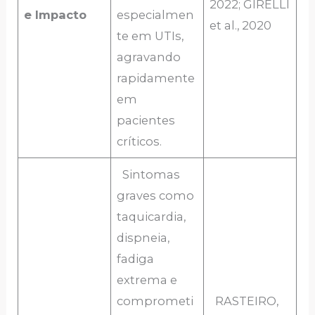
2022; GIRELLI
e Impacto
especialmen
et al., 2020
te em UTIs,
agravando
rapidamente
em
pacientes
críticos.
Sintomas
graves como
taquicardia,
dispneia,
fadiga
extrema e
comprometi
RASTEIRO,