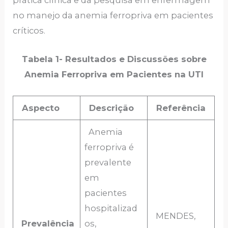
prática clínica e da pesquisa em enfermagem
no manejo da anemia ferropriva em pacientes
críticos.
Tabela 1- Resultados e Discussões sobre
Anemia Ferropriva em Pacientes na UTI
Aspecto
Descrição
Referência
Anemia
ferropriva é
prevalente
em
pacientes
hospitalizad
MENDES,
Prevalência
os,