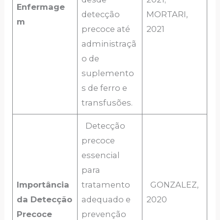
Enfermage
detecção
MORTARI,
m
precoce até
2021
administraçã
o de
suplemento
s de ferro e
transfusões.
Detecção
precoce
essencial
para
Importância
tratamento
GONZALEZ,
da Detecção
adequado e
2020
Precoce
prevenção