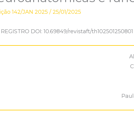
ição 142/JAN 2025
/
25/01/2025
REGISTRO DOI: 10.69849/revistaft/th102501250801
A
Ca
Paul
UMO