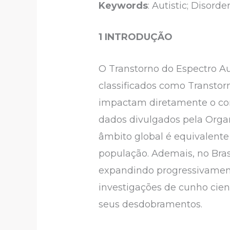
Keywords
: Autistic; Disord
1 INTRODUÇÃO
O Transtorno do Espectro Au
classificados como Transtor
impactam diretamente o com
dados divulgados pela Orga
âmbito global é equivalent
população. Ademais, no Brasi
expandindo progressivamente
investigações de cunho cie
seus desdobramentos.