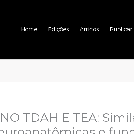
Home
Edições
Artigos
Publicar
O TDAH E TEA: Simila
euroanatômicas e func