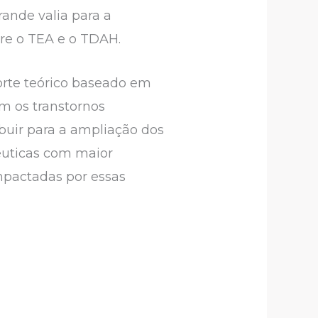
rande valia para a
re o TEA e o TDAH.
orte teórico baseado em
am os transtornos
buir para a ampliação dos
êuticas com maior
mpactadas por essas