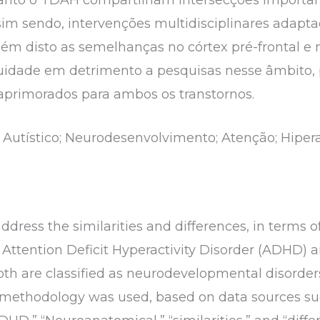
ssim sendo, intervenções multidisciplinares adapt
 além disto as semelhanças no córtex pré-frontal
idade em detrimento a pesquisas nesse âmbito, 
aprimorados para ambos os transtornos.
 Autístico; Neurodesenvolvimento; Atenção; Hipera
address the similarities and differences, in terms
 Attention Deficit Hyperactivity Disorder (ADHD)
oth are classified as neurodevelopmental disorders
ew methodology was used, based on data sources s