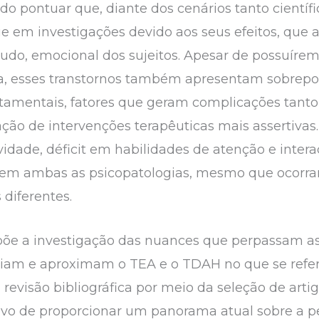
ido pontuar que, diante dos cenários tanto científ
e em investigações devido aos seus efeitos, qu
retudo, emocional dos sujeitos. Apesar de possuíre
ia, esses transtornos também apresentam sobrep
tamentais, fatores que geram complicações tanto
ação de intervenções terapêuticas mais assertivas
dade, déficit em habilidades de atenção e intera
 em ambas as psicopatologias, mesmo que ocorra
 diferentes.
põe a investigação das nuances que perpassam as 
nciam e aproximam o TEA e o TDAH no que se refer
revisão bibliográfica por meio da seleção de arti
ivo de proporcionar um panorama atual sobre a pe