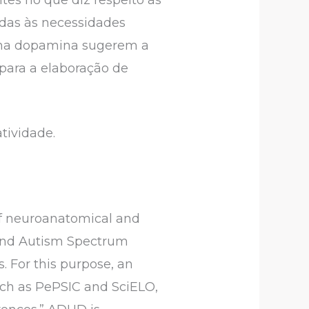
adas às necessidades
 e na dopamina sugerem a
para a elaboração de
tividade.
 of neuroanatomical and
 and Autism Spectrum
. For this purpose, an
uch as PePSIC and SciELO,