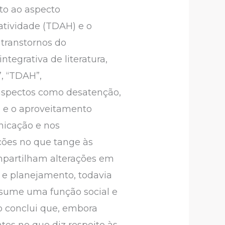
ito ao aspecto
atividade (TDAH) e o
 transtornos do
tegrativa de literatura,
, “TDAH”,
 aspectos como desatenção,
is e o aproveitamento
nicação e nos
ções no que tange às
ompartilham alterações em
o e planejamento, todavia
sume uma função social e
o conclui que, embora
es no que diz respeito às