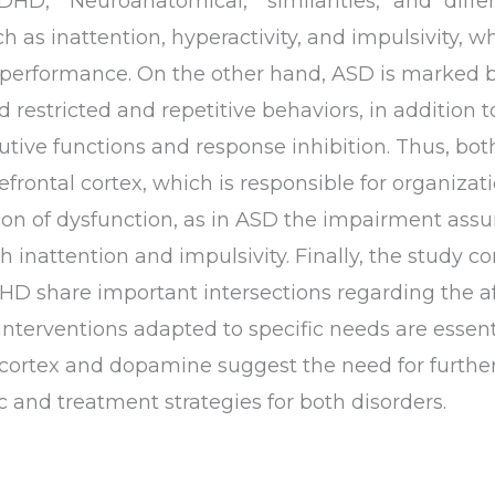
DHD,” “Neuroanatomical,” “similarities,” and “diff
 as inattention, hyperactivity, and impulsivity, w
performance. On the other hand, ASD is marked by 
restricted and repetitive behaviors, in addition 
utive functions and response inhibition. Thus, both
refrontal cortex, which is responsible for organiza
tion of dysfunction, as in ASD the impairment assu
 inattention and impulsivity. Finally, the study c
D share important intersections regarding the af
interventions adapted to specific needs are essenti
l cortex and dopamine suggest the need for further 
 and treatment strategies for both disorders.