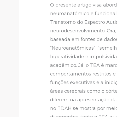
O presente artigo visa abor
neuroanatômico e funcional,
Transtorno do Espectro Auti
neurodesenvolvimento. Ora, p
baseada em fontes de dados
“Neuroanatômicas”, “semelha
hiperatividade e impulsivida
acadêmico. Já, o TEA é marc
comportamentos restritos e 
funções executivas e a inib
áreas cerebrais como o córt
diferem na apresentação da
no TDAH se mostra por meio 
divergentes, tanto o TEA qu