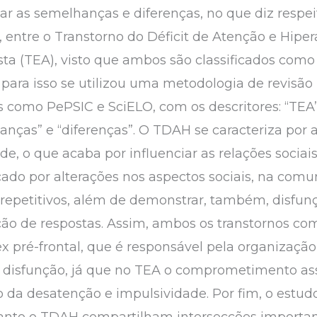
dar as semelhanças e diferenças, no que diz respe
 entre o Transtorno do Déficit de Atenção e Hiper
sta (TEA), visto que ambos são classificados como
ara isso se utilizou uma metodologia de revisão in
 como PePSIC e SciELO, com os descritores: “TEA”
nças” e “diferenças”. O TDAH se caracteriza por
de, o que acaba por influenciar as relações socia
ado por alterações nos aspectos sociais, na comu
repetitivos, além de demonstrar, também, disfun
ição de respostas. Assim, ambos os transtornos c
ex pré-frontal, que é responsável pela organizaçã
 disfunção, já que no TEA o comprometimento as
da desatenção e impulsividade. Por fim, o estud
anto o TDAH compartilham intersecções important