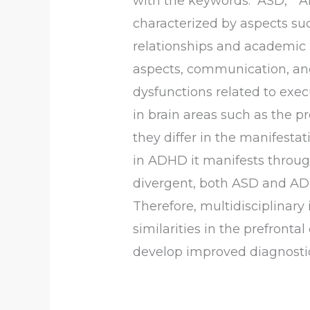
with the keywords: “ASD,” “A
characterized by aspects such
relationships and academic 
aspects, communication, and 
dysfunctions related to exec
in brain areas such as the p
they differ in the manifesta
in ADHD it manifests through
divergent, both ASD and ADH
Therefore, multidisciplinary 
similarities in the prefronta
develop improved diagnostic