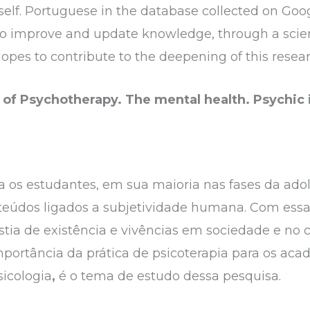
self. Portuguese in the database collected on Goo
to improve and update knowledge, through a scient
hopes to contribute to the deepening of this resea
f Psychotherapy. The mental health. Psychic i
 os estudantes, em sua maioria nas fases da adol
teúdos ligados a subjetividade humana. Com essa
tia de existência e vivências em sociedade e no
portância da prática de psicoterapia para os aca
icologia
,
é o tema de estudo dessa pesquisa.