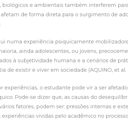
, biológicos e ambientais também interferem par
e afetam de forma direta para o surgimento de a
.
itui numa experiência psiquicamente mobilizadora
aioria, ainda adolescentes, ou jovens, precocem
ados à subjetividade humana e a cenários de prá
a de existir e viver em sociedade (AQUINO, et al.
r experiências, o estudante pode vir a ser afeta
ico. Pode-se dizer que, as causas do desequilíbr
ários fatores, podem ser: pressões internas e exte
s experiências vividas pelo acadêmico no process