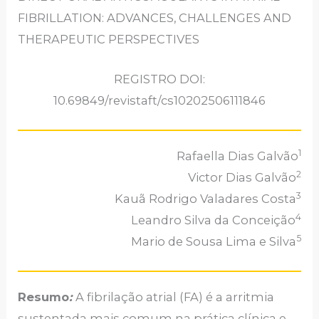
FIBRILLATION: ADVANCES, CHALLENGES AND
THERAPEUTIC PERSPECTIVES
REGISTRO DOI:
10.69849/revistaft/cs10202506111846
1
Rafaella Dias Galvão
2
Victor Dias Galvão
3
Kauã Rodrigo Valadares Costa
4
Leandro Silva da Conceição
5
Mario de Sousa Lima e Silva
Resumo
:
A fibrilação atrial (FA) é a arritmia
sustentada mais comum na prática clínica e