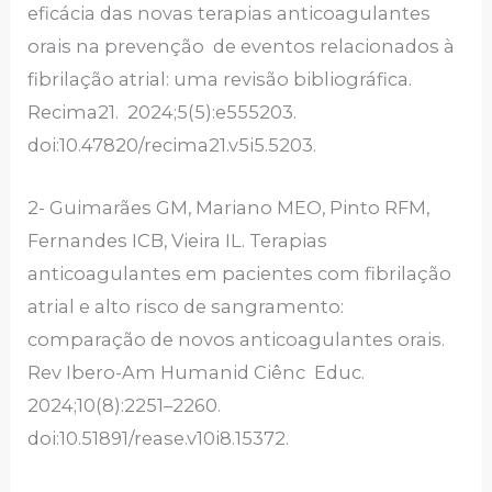
eficácia das novas terapias anticoagulantes
orais na prevenção de eventos relacionados à
fibrilação atrial: uma revisão bibliográfica.
Recima21. 2024;5(5):e555203.
doi:10.47820/recima21.v5i5.5203.
2- Guimarães GM, Mariano MEO, Pinto RFM,
Fernandes ICB, Vieira IL. Terapias
anticoagulantes em pacientes com fibrilação
atrial e alto risco de sangramento:
comparação de novos anticoagulantes orais.
Rev Ibero-Am Humanid Ciênc Educ.
2024;10(8):2251–2260.
doi:10.51891/rease.v10i8.15372.