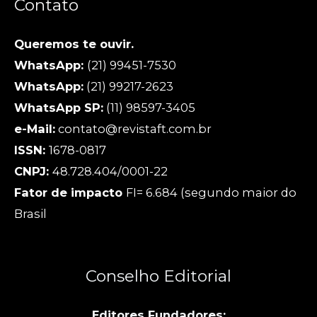
Contato
Queremos te ouvir.
WhatsApp:
(21) 99451-7530
WhatsApp:
(21) 99217-2623
WhatsApp SP:
(11) 98597-3405
e-Mail:
contato@revistaft.com.br
ISSN:
1678-0817
CNPJ:
48.728.404/0001-22
Fator de impacto
FI= 6.684 (segundo maior do
Brasil
Conselho Editorial
Editores Fundadores: