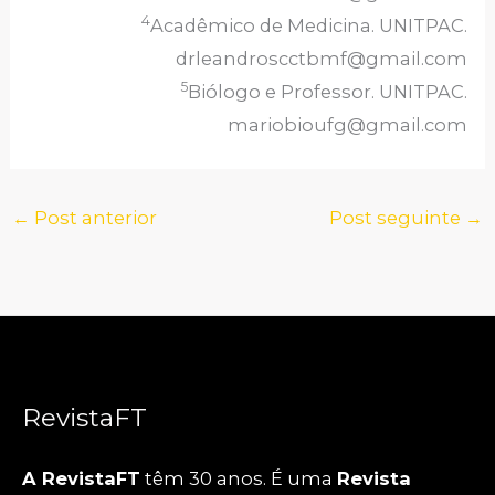
4
Acadêmico de Medicina. UNITPAC.
drleandroscctbmf@gmail.com
5
Biólogo e Professor. UNITPAC.
mariobioufg@gmail.com
←
Post anterior
Post seguinte
→
RevistaFT
A RevistaFT
têm 30 anos. É uma
Revista