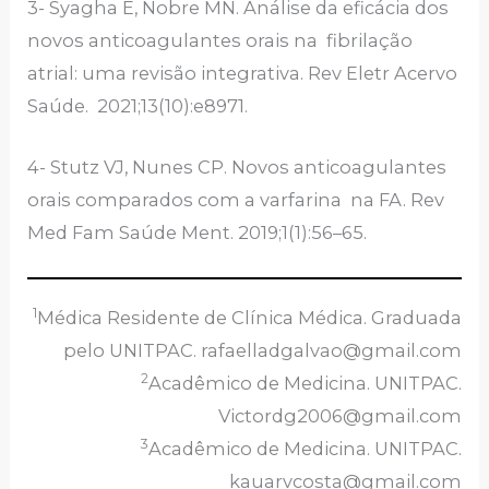
3- Syagha E, Nobre MN. Análise da eficácia dos
novos anticoagulantes orais na fibrilação
atrial: uma revisão integrativa. Rev Eletr Acervo
Saúde. 2021;13(10):e8971.
4- Stutz VJ, Nunes CP. Novos anticoagulantes
orais comparados com a varfarina na FA. Rev
Med Fam Saúde Ment. 2019;1(1):56–65.
1
Médica Residente de Clínica Médica. Graduada
pelo UNITPAC. rafaelladgalvao@gmail.com
2
Acadêmico de Medicina. UNITPAC.
Victordg2006@gmail.com
3
Acadêmico de Medicina. UNITPAC.
kauarvcosta@gmail.com