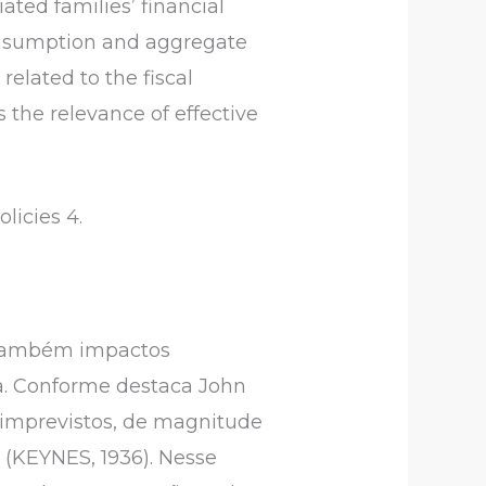
ted families’ financial
consumption and aggregate
elated to the fiscal
s the relevance of effective
licies 4.
 também impactos
ira. Conforme destaca John
 imprevistos, de magnitude
]
(KEYNES, 1936). Nesse