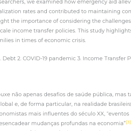
earchers, we examined how emergency aid allevia
dualization rates and contributed to maintaining 
ht the importance of considering the challenges r
scale income transfer policies. This study highlight
milies in times of economic crisis.
 Debt 2. COVID-19 pandemic 3. Income Transfer Po
ouxe não apenas desafios de saúde pública, mas
lobal e, de forma particular, na realidade brasile
nomistas mais influentes do século XX, “eventos
[3
desencadear mudanças profundas na economia”