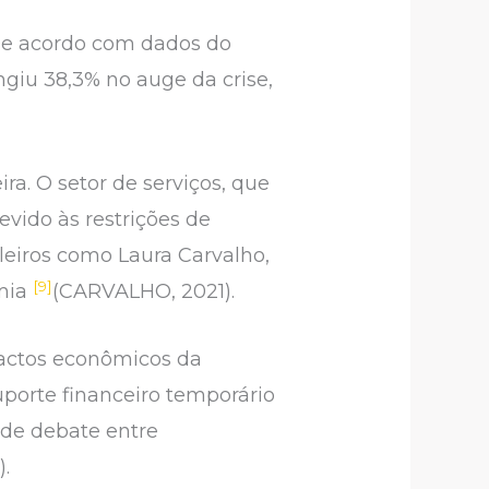
De acordo com dados do
ingiu 38,3% no auge da crise,
ra. O setor de serviços, que
vido às restrições de
leiros como Laura Carvalho,
[9]
emia
(CARVALHO, 2021).
pactos econômicos da
uporte financeiro temporário
o de debate entre
.