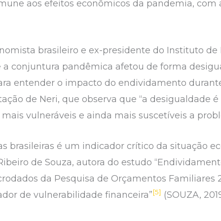
u imune aos efeitos econômicos da pandemia, com
omista brasileiro e ex-presidente do Instituto d
ue a conjuntura pandêmica afetou de forma desigua
Para entender o impacto do endividamento duran
itação de Neri, que observa que “a desigualdad
 mais vulneráveis e ainda mais suscetíveis a prob
s brasileiras é um indicador crítico da situação 
beiro de Souza, autora do estudo “Endividamento 
icrodados da Pesquisa de Orçamentos Familiares 2
[5]
or de vulnerabilidade financeira”
(SOUZA, 2019