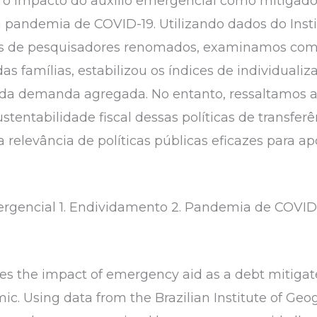
a o impacto do auxílio emergencial como mitigad
 a pandemia de COVID-19. Utilizando dados do Insti
udos de pesquisadores renomados, examinamos com
das famílias, estabilizou os índices de individuali
a demanda agregada. No entanto, ressaltamos a 
ustentabilidade fiscal dessas políticas de transfe
a relevância de políticas públicas eficazes para 
rgencial 1. Endividamento 2. Pandemia de COVID-1
zes the impact of emergency aid as a debt mitigater
. Using data from the Brazilian Institute of Geog