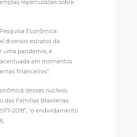
 amplas repercussões sobre
e Pesquisa Econômica
l diversos estratos da
te uma pandemia, é
e é acentuada em momentos
lemas financeiros”.
econômica desses núcleos.
das Famílias Brasileiras:
017-2018”, “o endividamento
).