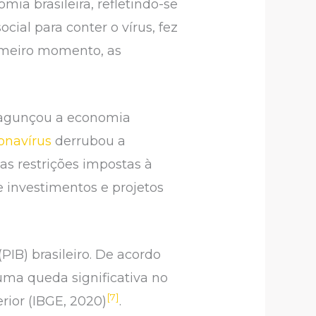
a brasileira, refletindo-se
ial para conter o vírus, fez
rimeiro momento, as
 bagunçou a economia
onavírus
derrubou a
as restrições impostas à
 investimentos e projetos
IB) brasileiro. De acordo
 uma queda significativa no
[7]
ior (IBGE, 2020)
.