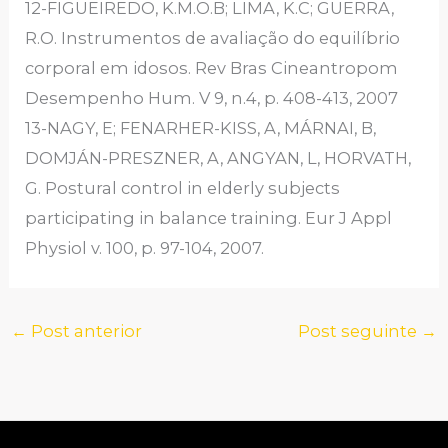
12-FIGUEIREDO, K.M.O.B; LIMA, K.C; GUERRA,
R.O. Instrumentos de avaliação do equilíbrio
corporal em idosos. Rev Bras Cineantropom
Desempenho Hum. V 9, n.4, p. 408-413, 2007
13-NAGY, E; FENARHER-KISS, A, MÁRNAI, B,
DOMJÁN-PRESZNER, A, ANGYAN, L, HORVATH,
G. Postural control in elderly subjects
participating in balance training. Eur J Appl
Physiol v. 100, p. 97-104, 2007.
←
Post anterior
Post seguinte
→