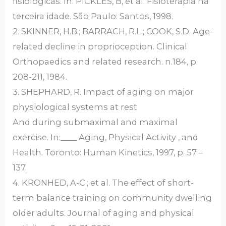
fisiológicas. In: PICKLES, B, et al. Fisioterapia na
terceira idade. São Paulo: Santos, 1998.
2. SKINNER, H.B.; BARRACH, R.L.; COOK, S.D. Age-
related decline in proprioception. Clinical
Orthopaedics and related research. n.184, p.
208-211, 1984.
3. SHEPHARD, R. Impact of aging on major
physiological systems at rest
And during submaximal and maximal
exercise. In:____ Aging, Physical Activity , and
Health. Toronto: Human Kinetics, 1997, p. 57 –
137.
4. KRONHED, A-C.; et al. The effect of short-
term balance training on community dwelling
older adults. Journal of aging and physical