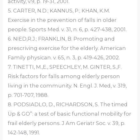
activity, v.9, p. 19-31, 2001.
5. CARTER, N.D.; KANNUS, P.; KHAN, K.M.
Exercise in the prevention of falls in older
people. Sports Med. v. 31, n. 6, p. 427-438, 2001.
6. NIED,R.J.; FRANKLIN, B. Promoting and
prescriving exercise for the elderly. American
Family physican. v. 65, n. 3, p. 419-426, 2002.
7. TINETTI, M.,E., SPEECHLEY, M. GINTER, S.,F.
Risk factors for falls among elderly person
living in the community. N. Engl. J. Med, v. 319,
p. 701-707, 1988.
8. PODSIADLO, D., RICHARDSON, S. The timed
Üp & GO”: a test of basic functional mobility for
frail elderly persons. J Am Geriatr Soc. v. 39, p.
142-148, 1991.