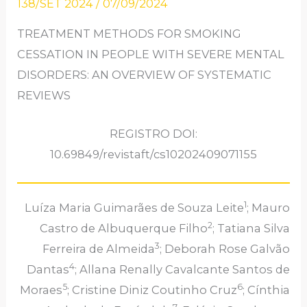
138/SET 2024
/
07/09/2024
TREATMENT METHODS FOR SMOKING
CESSATION IN PEOPLE WITH SEVERE MENTAL
DISORDERS: AN OVERVIEW OF SYSTEMATIC
REVIEWS
REGISTRO DOI:
10.69849/revistaft/cs10202409071155
1
Luíza Maria Guimarães de Souza Leite
; Mauro
2
Castro de Albuquerque Filho
; Tatiana Silva
3
Ferreira de Almeida
; Deborah Rose Galvão
4
Dantas
; Allana Renally Cavalcante Santos de
5
6
Moraes
; Cristine Diniz Coutinho Cruz
; Cínthia