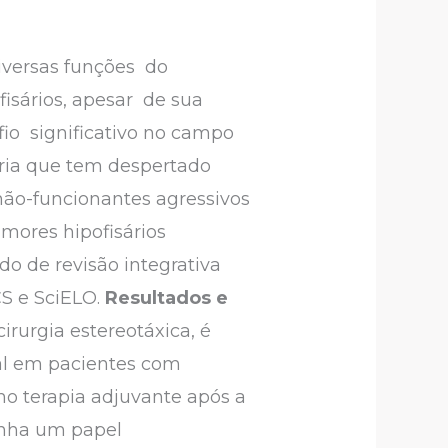
iversas funções do
isários, apesar de sua
io significativo no campo
oria que tem despertado
não-funcionantes agressivos
mores hipofisários
do de revisão integrativa
CS e SciELO.
Resultados e
irurgia estereotáxica, é
ual em pacientes com
mo terapia adjuvante após a
penha um papel