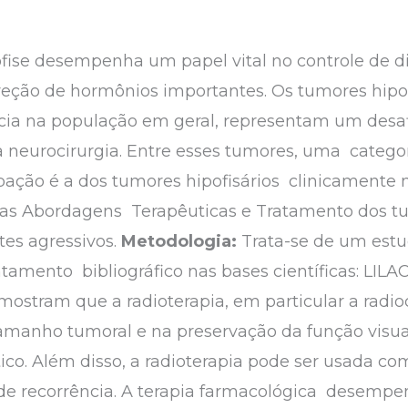
ófise desempenha um papel vital no controle de d
eção de hormônios importantes. Os tumores hipof
cia na população em geral, representam um desaf
a neurocirurgia. Entre esses tumores, uma categ
ação é a dos tumores hipofisários clinicamente 
 as Abordagens Terapêuticas e Tratamento dos tu
tes agressivos.
Metodologia:
Trata-se de um estu
tamento bibliográfico nas bases científicas: LILA
ostram que a radioterapia, em particular a radioc
 tamanho tumoral e na preservação da função vis
o. Além disso, a radioterapia pode ser usada co
co de recorrência. A terapia farmacológica desem