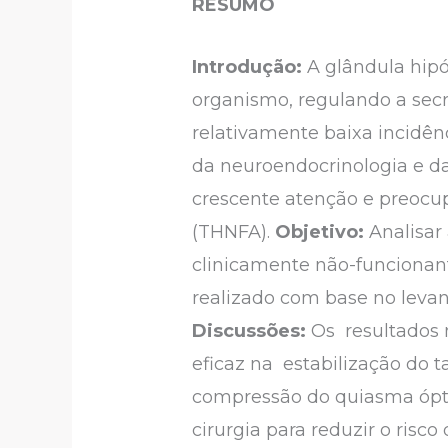
RESUMO
Introdução:
A glândula hip
organismo, regulando a secr
relativamente baixa incidên
da neuroendocrinologia e d
crescente atenção e preocup
(THNFA).
Objetivo:
Analisar
clinicamente não-funcionan
realizado com base no levan
Discussões:
Os resultados m
eficaz na estabilização do
compressão do quiasma óptic
cirurgia para reduzir o ris