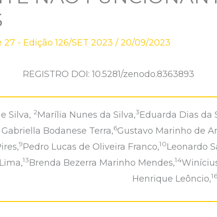
S
 27 - Edição 126/SET 2023
/
20/09/2023
REGISTRO DOI: 10.5281/zenodo.8363893
2
3
e Silva,
Marília Nunes da Silva,
Eduarda Dias da S
6
Gabriella Bodanese Terra,
Gustavo Marinho de Ar
9
10
ires,
Pedro Lucas de Oliveira Franco,
Leonardo Sa
13
14
Lima,
Brenda Bezerra Marinho Mendes,
Winíciu
1
Henrique Leôncio,