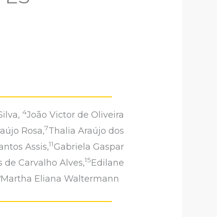
4
ilva,
João Victor de Oliveira
7
aújo Rosa,
Thalia Araújo dos
11
ntos Assis,
Gabriela Gaspar
15
s de Carvalho Alves,
Edilane
6
Martha Eliana Waltermann