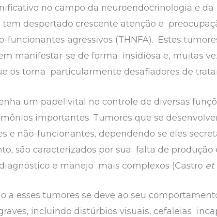
ificativo no campo da neuroendocrinologia e da 
 tem despertado crescente atenção e preocupaç
ão-funcionantes agressivos (THNFA). Estes tumor
m manifestar-se de forma insidiosa e, muitas vez
e os torna particularmente desafiadores de trata
enha um papel vital no controle de diversas funç
rmônios importantes. Tumores que se desenvolv
tes e não-funcionantes, dependendo se eles secr
to, são caracterizados por sua falta de produção
 diagnóstico e manejo mais complexos (Castro
et 
ado a esses tumores se deve ao seu comportament
aves, incluindo distúrbios visuais, cefaleias inca