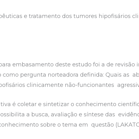
pêuticas e tratamento dos tumores hipofisários c
ara embasamento deste estudo foi a de revisão int
o como pergunta norteadora definida: Quais as a
pofisários clinicamente não-funcionantes agress
ativa é coletar e sintetizar o conhecimento científ
ssibilita a busca, avaliação e síntese das evidênc
 conhecimento sobre o tema em questão (LAKATO