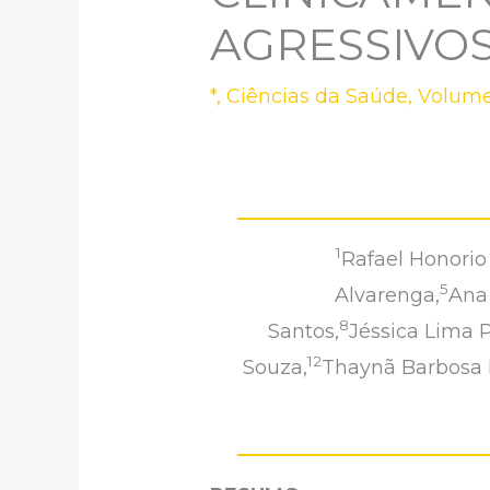
AGRESSIVO
*
,
Ciências da Saúde
,
Volume
1
Rafael Honorio 
5
Alvarenga,
Ana 
8
Santos,
Jéssica Lima P
12
Souza,
Thaynã Barbosa 