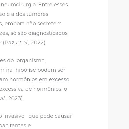
neurocirurgia. Entre esses
ão é a dos tumores
es, embora não secretem
es, só são diagnosticados
r (Paz
et al.,
2022).
ões do organismo,
em na hipófise podem ser
etam hormônios em excesso
 excessiva de hormônios, o
al.,
2023).
o invasivo, que pode causar
pacitantes e