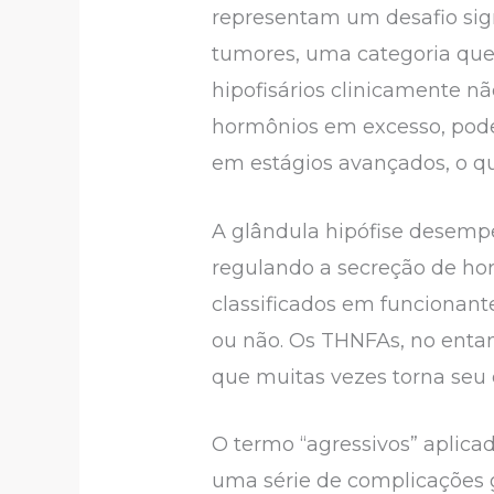
representam um desafio sign
tumores, uma categoria que
hipofisários clinicamente n
hormônios em excesso, pode
em estágios avançados, o qu
A glândula hipófise desemp
regulando a secreção de ho
classificados em funcionan
ou não. Os THNFAs, no entan
que muitas vezes torna seu
O termo “agressivos” aplic
uma série de complicações gr