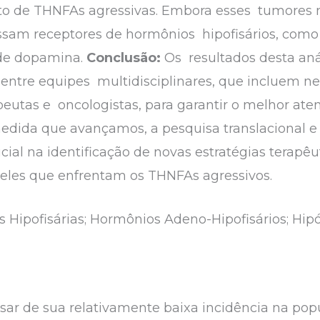
o de THNFAs agressivas. Embora esses tumores
ssam receptores de hormônios hipofisários, como
 de dopamina.
Conclusão:
Os resultados desta an
entre equipes multidisciplinares, que incluem ne
peutas e oncologistas, para garantir o melhor ate
edida que avançamos, a pesquisa translacional e 
l na identificação de novas estratégias terapêu
ueles que enfrentam os THNFAs agressivos.
 Hipofisárias; Hormônios Adeno-Hipofisários; Hipó
esar de sua relativamente baixa incidência na po