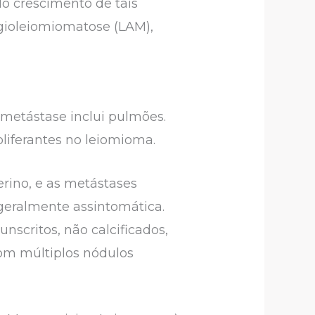
do crescimento de tais
gioleiomiomatose (LAM),
metástase inclui pulmões.
liferantes no leiomioma.
ino, e as metástases
geralmente assintomática.
nscritos, não calcificados,
com múltiplos nódulos