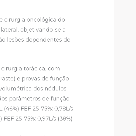
 e cirurgia oncológica do
lateral, objetivando-se a
ão lesões dependentes de
rurgia torácica, com
raste) e provas de função
 volumétrica dos nódulos
dos parâmetros de função
6L (46%) FEF 25-75%: 0,78L/s
%) FEF 25-75%: 0,97L/s (38%).