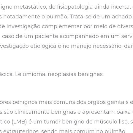
no metastático, de fisiopatologia ainda incerta
ais notadamente o pulmão. Trata-se de um achado
a de investigação complementar por meio de divers
 o caso de um paciente acompanhado em um serviç
vestigação etiológica e no manejo necessário, d
rácica. Leiomioma. neoplasias benignas.
mores benignos mais comuns dos órgãos genitais
as são clinicamente benignas e apresentam baixa
tico (LMB) é um tumor benigno de músculo liso,
is extrauterinos, sendo mais comum no pulmão.