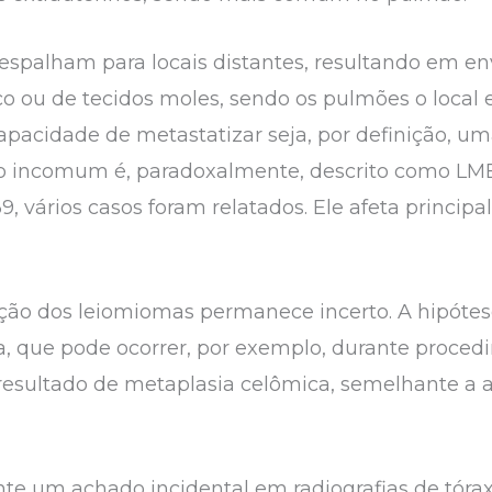
 espalham para locais distantes, resultando em e
ico ou de tecidos moles, sendo os pulmões o loca
pacidade de metastatizar seja, por definição, uma
 incomum é, paradoxalmente, descrito como LMB
39, vários casos foram relatados. Ele afeta princ
o dos leiomiomas permanece incerto. A hipótese
 que pode ocorrer, por exemplo, durante procedi
resultado de metaplasia celômica, semelhante a 
e um achado incidental em radiografias de tórax