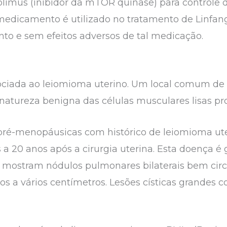
rolimus (inibidor da mTOR quinase) para controle 
medicamento é utilizado no tratamento de Linfan
to e sem efeitos adversos de tal medicação.
ciada ao leiomioma uterino. Um local comum de 
atureza benigna das células musculares lisas pro
é-menopáusicas com histórico de leiomioma uter
 20 anos após a cirurgia uterina. Esta doença é 
s mostram nódulos pulmonares bilaterais bem circu
os a vários centímetros. Lesões císticas grandes 