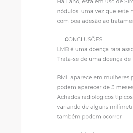
Há 1 ano, está em uso de Si
nódulos, uma vez que este 
com boa adesão ao tratamen
C
ONCLUSÕES
LMB é uma doença rara asso
Trata-se de uma doença de n
BML aparece em mulheres pr
podem aparecer de 3 meses a
Achados radiológicos típico
variando de alguns milímetr
também podem ocorrer.