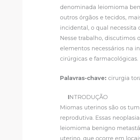
denominada leiomioma benig
outros órgãos e tecidos, m
incidental, o qual necessit
Nesse trabalho, discutimos
elementos necessários na in
cirúrgicas e farmacológicas.
Palavras-chave:
cirurgia to
I
NTRODUÇÃO
Miomas uterinos são os tu
reprodutiva. Essas neoplasi
leiomioma benigno metastá
uterino, que ocorre em loca