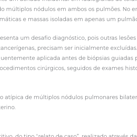
do múltiplos nódulos em ambos os pulmões. No 
tomáticas e massas isoladas em apenas um pulmão
senta um desafio diagnóstico, pois outras lesõ
ancerígenas, precisam ser inicialmente excluída
equentemente aplicada antes de biópsias guiadas 
ocedimentos cirúrgicos, seguidos de exames histo
o atípica de múltiplos nódulos pulmonares bilater
erino.
ivo, do tipo “relato de caso”, realizado através da