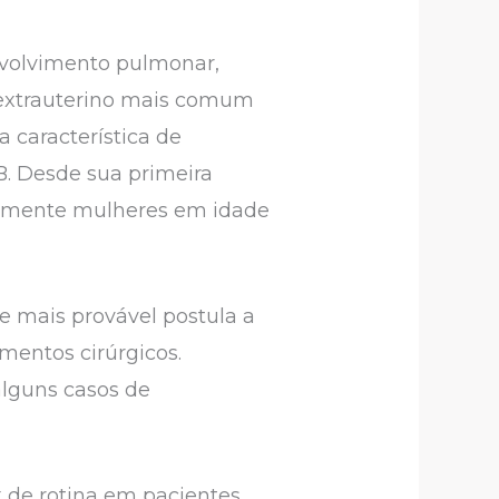
nvolvimento pulmonar,
l extrauterino mais comum
 característica de
. Desde sua primeira
ipalmente mulheres em idade
 mais provável postula a
mentos cirúrgicos.
alguns casos de
 de rotina em pacientes