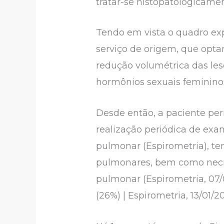
tratar-se histopatologicam
Tendo em vista o quadro expo
serviço de origem, que optar
redução volumétrica das le
hormônios sexuais feminino
Desde então, a paciente p
realização periódica de exa
pulmonar (Espirometria), t
pulmonares, bem como necro
pulmonar (Espirometria, 07/0
(26%) | Espirometria, 13/01/20