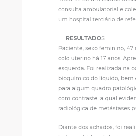
consulta ambulatorial e co
um hospital terciário de refe
RESULTADO
S
Paciente, sexo feminino, 4
colo uterino há 17 anos. A
esquerda. Foi realizada na o
bioquímico do líquido, bem c
para algum quadro patológi
com contraste, a qual evide
radiológica de metástases 
Diante dos achados, foi rea