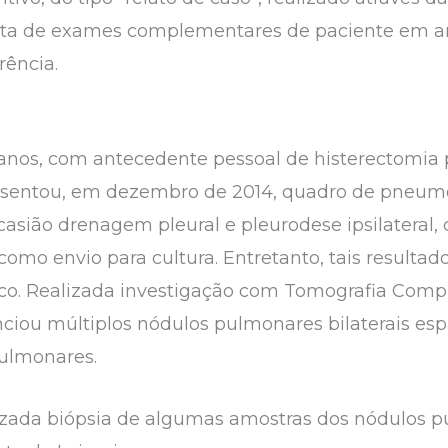
leta de exames complementares de paciente em a
rência.
7 anos, com antecedente pessoal de histerectomi
presentou, em dezembro de 2014, quadro de pneum
casião drenagem pleural e pleurodese ipsilateral,
omo envio para cultura. Entretanto, tais resultad
co. Realizada investigação com Tomografia Compu
nciou múltiplos nódulos pulmonares bilaterais es
pulmonares.
lizada biópsia de algumas amostras dos nódulos 