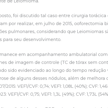
ente de Leiomioma.
sto, foi discutido tal caso entre cirurgia torácica
am por realizar, em julho de 2015, ooforectomia bi
sões pulmonares, considerando que Leiomiomas s
s para seu desenvolvimento.
ermanece em acompanhamento ambulatorial com ci
mes de imagem de controle (TC de tórax sem cont
endo sido evidenciado ao longo do tempo redução
se de alguns desses nódulos, além de melhora 
7/2015: VEF1/CVF: 0,74; VEF1: 1,08L (40%); CVF: 1,4
23: VEF1/CVF: 0,75; VEF1: 1,3L (49%); CVF: 1,73L (54