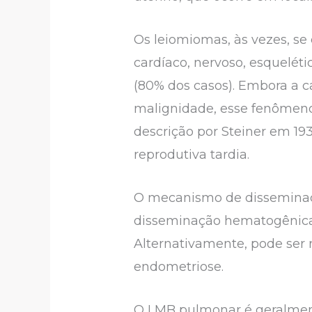
Os leiomiomas, às vezes, se
cardíaco, nervoso, esquelét
(80% dos casos). Embora a ca
malignidade, esse fenômeno
descrição por Steiner em 19
reprodutiva tardia.
O mecanismo de disseminaçã
disseminação hematogênica,
Alternativamente, pode ser 
endometriose.
O LMB pulmonar é geralment