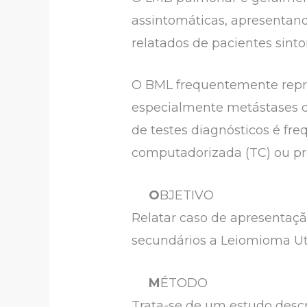
assintomáticas, apresentan
relatados de pacientes sin
O BML frequentemente repre
especialmente metástases c
de testes diagnósticos é fr
computadorizada (TC) ou pr
O
BJETIVO
Relatar caso de apresentaçã
secundários a Leiomioma Ut
M
ÉTODO
Trata-se de um estudo descrit