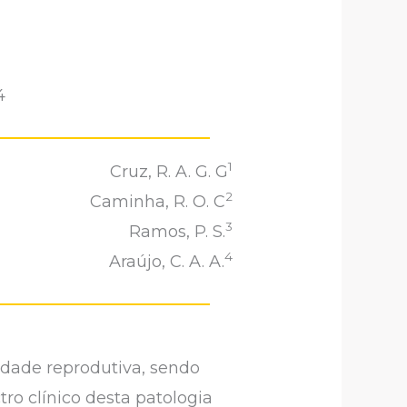
4
1
Cruz, R. A. G. G
2
Caminha, R. O. C
3
Ramos, P. S.
4
Araújo, C. A. A.
dade reprodutiva, sendo
ro clínico desta patologia