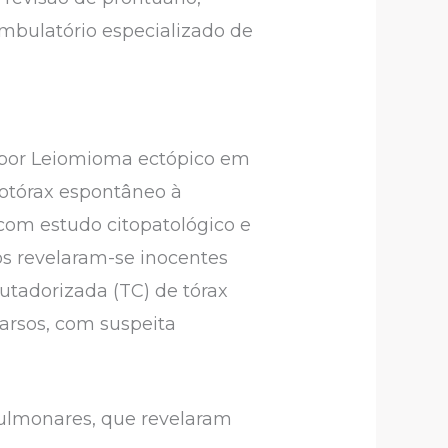
mbulatório especializado de
a por Leiomioma ectópico em
otórax espontâneo à
 com estudo citopatológico e
os revelaram-se inocentes
tadorizada (TC) de tórax
parsos, com suspeita
pulmonares, que revelaram