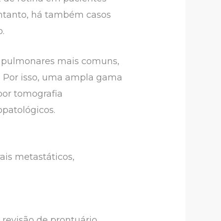
entanto, há também casos
.
es pulmonares mais comuns,
s. Por isso, uma ampla gama
por tomografia
patológicos.
ais metastáticos,
 revisão de prontuário,