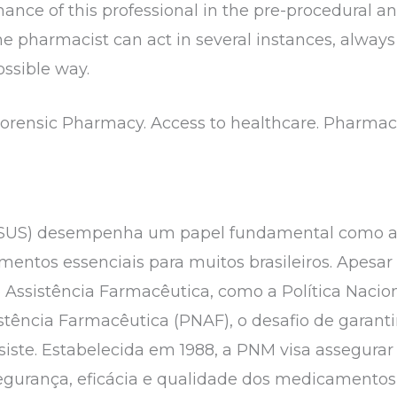
mance of this professional in the pre-procedural a
 the pharmacist can act in several instances, alway
ossible way.
 Forensic Pharmacy. Access to healthcare. Pharmac
SUS) desempenha um papel fundamental como a p
ntos essenciais para muitos brasileiros. Apesar 
de Assistência Farmacêutica, como a Política Nac
sistência Farmacêutica (PNAF), o desafio de garan
iste. Estabelecida em 1988, a PNM visa assegurar 
segurança, eficácia e qualidade dos medicamento