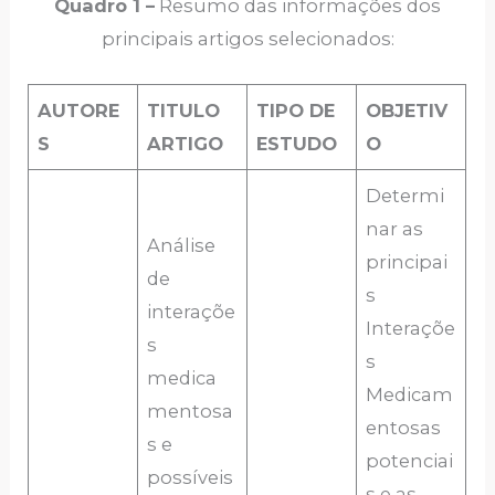
Quadro 1 –
Resumo das informações dos
principais artigos selecionados:
AUTORE
TITULO
TIPO DE
OBJETIV
S
ARTIGO
ESTUDO
O
Determi
nar as
Análise
principai
de
s
interaçõe
Interaçõe
s
s
medica
Medicam
mentosa
entosas
s e
potenciai
possíveis
s e as