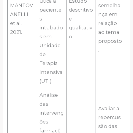
utica à
Estudo
MANTOV
semelha
paciente
descritivo
ANELLI
nça em
s
e
et al.
relação
intubado
qualitativ
2021.
ao tema
s em
o.
proposto
Unidade
.
de
Terapia
Intensiva
(UTI).
Análise
das
Avaliar a
intervenç
repercus
ões
são das
farmacê