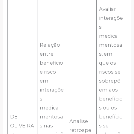
Avaliar
interaçõe
s
medica
Relação
mentosa
entre
s, em
beneficio
que os
e risco
riscos se
em
sobrepõ
interaçõe
em aos
s
benefício
medica
s ou os
DE
mentosa
benefício
Analise
OLIVEIRA
s nas
s se
retrospe