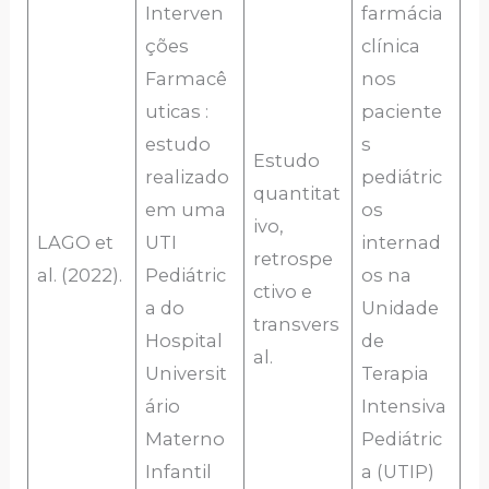
Interven
farmácia
ções
clínica
Farmacê
nos
uticas :
paciente
estudo
s
Estudo
realizado
pediátric
quantitat
em uma
os
ivo,
LAGO et
UTI
internad
retrospe
al. (2022).
Pediátric
os na
ctivo e
a do
Unidade
transvers
Hospital
de
al.
Universit
Terapia
ário
Intensiva
Materno
Pediátric
Infantil
a (UTIP)