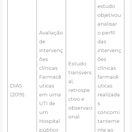
estudo
objetivou
analisar
Avaliação
o perfil
de
das
intervenç
intervenç
ões
ões
Estudo
clínicas
clínicas
transvers
Farmacê
farmacê
al,
DIAS
uticas
uticas
retrospe
(2019).
em uma
realizada
ctivo e
UTI de
s
observaci
um
concomi
onal.
Hospital
tanteme
público
nte ao