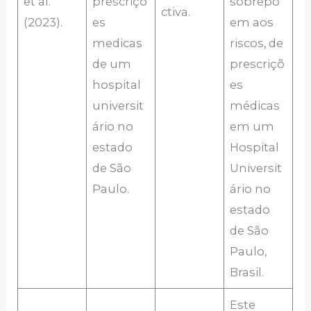
et al.
prescriçõ
sobrepõ
ctiva.
(2023).
es
em aos
medicas
riscos, de
de um
prescriçõ
hospital
es
universit
médicas
ário no
em um
estado
Hospital
de São
Universit
Paulo.
ário no
estado
de São
Paulo,
Brasil.
Este