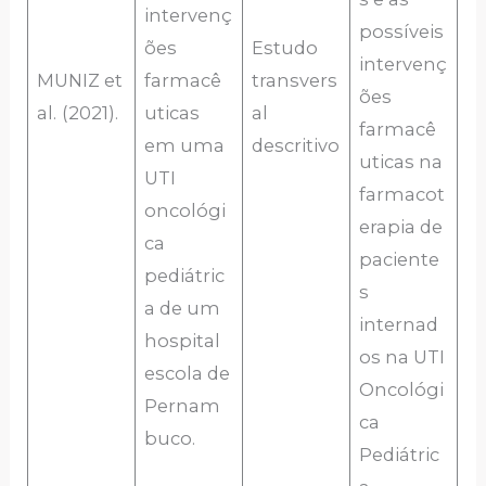
intervenç
possíveis
ões
Estudo
intervenç
MUNIZ et
farmacê
transvers
ões
al.
(2021).
uticas
al
farmacê
em uma
descritivo
uticas na
UTI
farmacot
oncológi
erapia de
ca
paciente
pediátric
s
a de um
internad
hospital
os na UTI
escola de
Oncológi
Pernam
ca
buco.
Pediátric