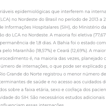
ariáveis epidemiológicas que interferem na intern
(LCA) no Nordeste do Brasil no período de 2013 a 
de Informações Hospitalares (SIH), do Ministério 
o do LCA no Nordeste. A maioria foi eletiva (77,6
permanência de 1,8 dias. A Bahia foi o estado co
a pelo Maranhão (18,57%) e Ceará (12,69%). A maior
 procedimento é, na maioria das vezes, planejado
úmero de internações, o que pode ser explicado p
Rio Grande do Norte registrou o menor número de
eterminantes de saúde e no acesso aos cuidados d
dos sobre a faixa etária, sexo e cor/raça dos pacie
dade do SIH. São necessários estudos adicionais 
influenciam essas internações.