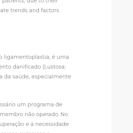
 patients, due to their
gate trends and factors
o ligamentoplastia, é uma
ento danificado (Lustosa;
rea da saúde, especialmente
cessário um programa de
o membro não operado. No
cuperação e a necessidade