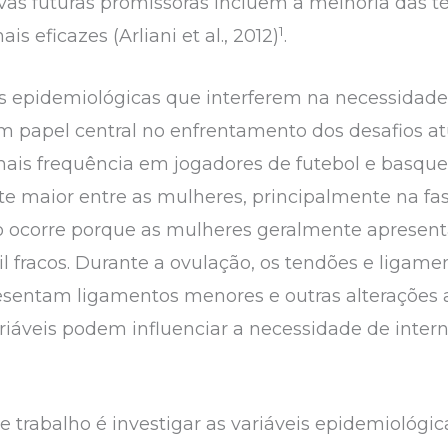
ivas futuras promissoras incluem a melhoria das té
1
s eficazes (Arliani et al., 2012)
.
s epidemiológicas que interferem na necessidade
 papel central no enfrentamento dos desafios at
mais frequência em jogadores de futebol e basqu
e maior entre as mulheres, principalmente na fase
sso ocorre porque as mulheres geralmente aprese
l fracos. Durante a ovulação, os tendões e ligame
esentam ligamentos menores e outras alterações
ariáveis podem influenciar a necessidade de inte
e trabalho é investigar as variáveis epidemiológi