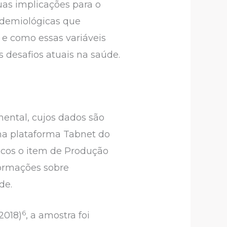
uas implicações para o
idemiológicas que
 e como essas variáveis
 desafios atuais na saúde.
ental, cujos dados são
na plataforma Tabnet do
gicos o item de Produção
formações sobre
de.
6
2018)
, a amostra foi