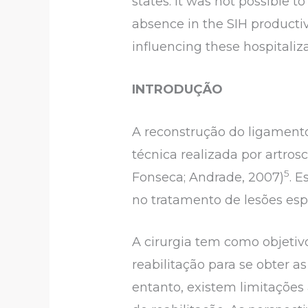
states. It was not possible t
absence in the SIH productiv
influencing these hospitaliza
INTRODUÇÃO
A reconstrução do ligament
técnica realizada por artro
5
Fonseca; Andrade, 2007)
. 
no tratamento de lesões esp
A cirurgia tem como objetiv
reabilitação para se obter
entanto, existem limitaçõe