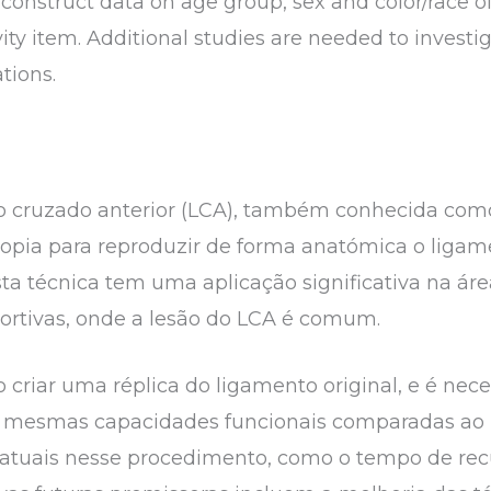
o construct data on age group, sex and color/race of
ity item. Additional studies are needed to investi
tions.
o cruzado anterior (LCA), também conhecida com
scopia para reproduzir de forma anatómica o ligam
Esta técnica tem uma aplicação significativa na á
ortivas, onde a lesão do LCA é comum.
o criar uma réplica do ligamento original, e é ne
 as mesmas capacidades funcionais comparadas a
s atuais nesse procedimento, como o tempo de re