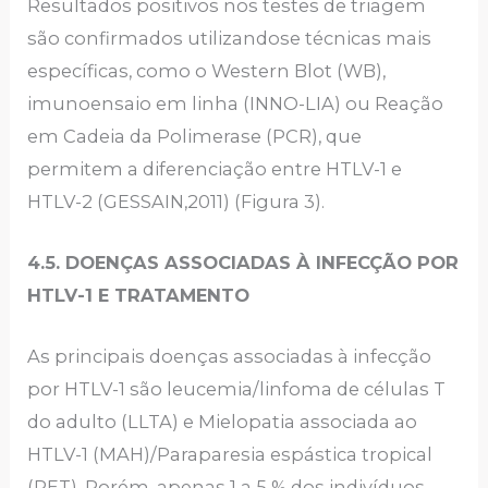
Resultados positivos nos testes de triagem
são confirmados utilizandose técnicas mais
específicas, como o Western Blot (WB),
imunoensaio em linha (INNO-LIA) ou Reação
em Cadeia da Polimerase (PCR), que
permitem a diferenciação entre HTLV-1 e
HTLV-2 (GESSAIN,2011) (Figura 3).
4.5. DOENÇAS ASSOCIADAS À INFECÇÃO POR
HTLV-1 E TRATAMENTO
As principais doenças associadas à infecção
por HTLV-1 são leucemia/linfoma de células T
do adulto (LLTA) e Mielopatia associada ao
HTLV-1 (MAH)/Paraparesia espástica tropical
(PET). Porém, apenas 1 a 5 % dos indivíduos