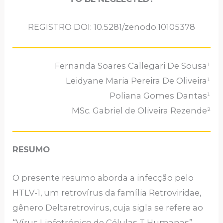
REGISTRO DOI: 10.5281/zenodo.10105378
Fernanda Soares Callegari De Sousa¹
Leidyane Maria Pereira De Oliveira¹
Poliana Gomes Dantas¹
MSc. Gabriel de Oliveira Rezende²
RESUMO
O presente resumo aborda a infecção pelo
HTLV-1, um retrovírus da família Retroviridae,
gênero Deltaretrovirus, cuja sigla se refere ao
“Vírus Linfotrópico de Células T Humanas”.