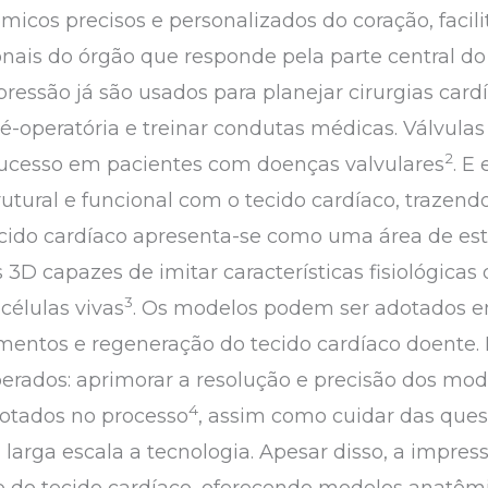
micos precisos e personalizados do coração, faci
onais do órgão que responde pela parte central do 
ressão já são usados para planejar cirurgias card
pré-operatória e treinar condutas médicas. Válvul
2
ucesso em pacientes com doenças valvulares
. E
tural e funcional com o tecido cardíaco, trazendo 
ecido cardíaco apresenta-se como uma área de es
 3D capazes de imitar características fisiológicas 
3
células vivas
. Os modelos podem ser adotados 
mentos e regeneração do tecido cardíaco doente. N
erados: aprimorar a resolução e precisão dos mo
4
dotados no processo
, assim como cuidar das ques
arga escala a tecnologia. Apesar disso, a impre
o do tecido cardíaco, oferecendo modelos anatômic