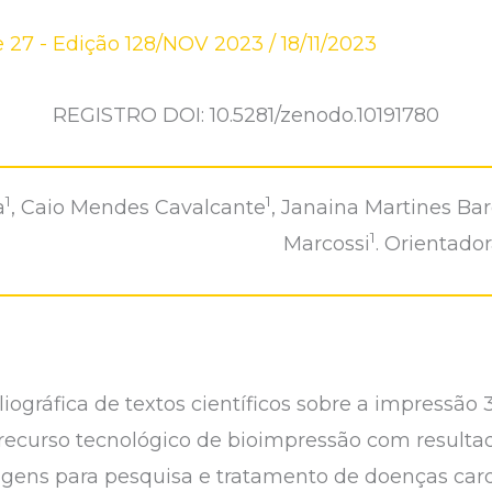
 27 - Edição 128/NOV 2023
/
18/11/2023
REGISTRO DOI: 10.5281/zenodo.10191780
1
1
a
, Caio Mendes Cavalcante
, Janaina Martines Bar
1
Marcossi
. Orientador
bliográfica de textos científicos sobre a impressão
recurso tecnológico de bioimpressão com resulta
agens para pesquisa e tratamento de doenças car