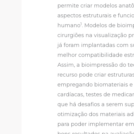
permite criar modelos anatô
aspectos estruturais e funci
1
humano
. Modelos de bioimp
cirurgiões na visualização 
já foram implantadas com s
melhor compatibilidade estru
Assim, a bioimpressão do t
recurso pode criar estruturas
empregando biomateriais e 
cardíacas, testes de medica
que há desafios a serem sup
otimização dos materiais a
para poder implementar em l
bons resultados na avaliaçã