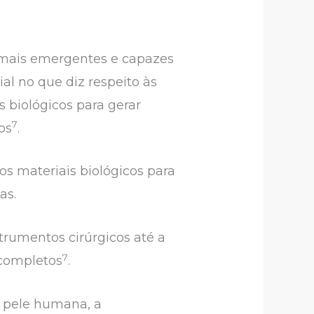
 mais emergentes e capazes
al no que diz respeito às
 biológicos para gerar
7
os
.
s materiais biológicos para
as.
rumentos cirúrgicos até a
7
 completos
.
e pele humana, a