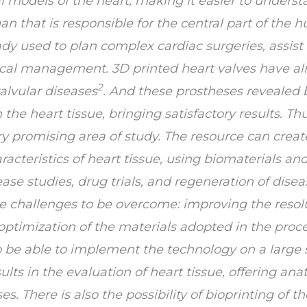
 models of the heart, making it easier to underst
gan that is responsible for the central part of the
dy used to plan complex cardiac surgeries, assist
dical management. 3D printed heart valves have al
2
alvular diseases
. And these prostheses revealed b
 the heart tissue, bringing satisfactory results. Th
very promising area of study. The resource can crea
cteristics of heart tissue, using biomaterials and 
ase studies, drug trials, and regeneration of disea
re challenges to be overcome: improving the resol
optimization of the
materials adopted in the proc
o be able to implement the technology on a large s
lts in the evaluation of heart tissue, offering an
. There is also the possibility of bioprinting of the