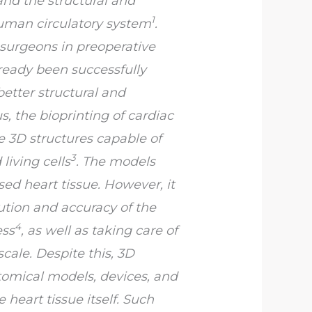
and the structural and
1
 human circulatory system
.
 surgeons in preoperative
ready been successfully
etter structural and
us, the bioprinting of cardiac
te 3D structures capable of
3
living cells
. The models
sed heart tissue. However, it
ution and accuracy of the
4
ess
, as well as taking care of
cale. Despite this, 3D
atomical models, devices, and
 heart tissue itself. Such