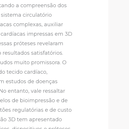
litando a compreensão dos
sistema circulatório
íacas complexas, auxiliar
as cardíacas impressas em 3D
 essas próteses revelaram
resultados satisfatórios.
tudos muito promissora. O
do tecido cardíaco,
em estudos de doenças
o entanto, vale ressaltar
delos de bioimpressão e de
tões regulatórias e de custo
ssão 3D tem apresentado
os, dispositivos e próteses