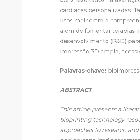
cardíacas personalizadas. T
usos melhoram a compreensã
além de fomentar terapias 
desenvolvimento (P&D) para s
impressão 3D ampla, acessív
Palavras-chave:
bioimpressã
ABSTRACT
This article presents a litera
bioprinting technology reso
approaches to research and t