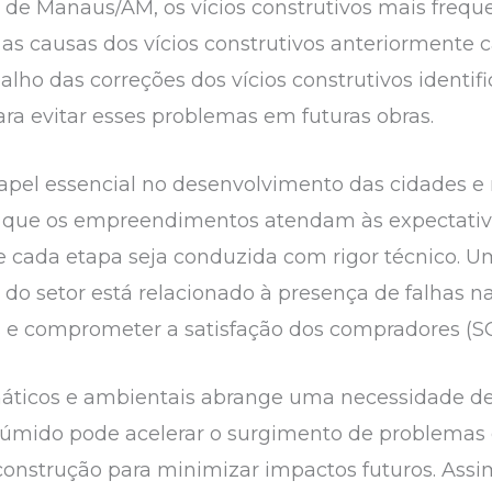
e de Manaus/AM, os vícios construtivos mais freq
 as causas dos vícios construtivos anteriormente 
alho das correções dos vícios construtivos identif
ra evitar esses problemas em futuras obras.
apel essencial no desenvolvimento das cidades e
a que os empreendimentos atendam às expectativ
ue cada etapa seja conduzida com rigor técnico. U
o setor está relacionado à presença de falhas na 
is e comprometer a satisfação dos compradores (S
máticos e ambientais abrange uma necessidade 
 úmido pode acelerar o surgimento de problemas 
 construção para minimizar impactos futuros. As