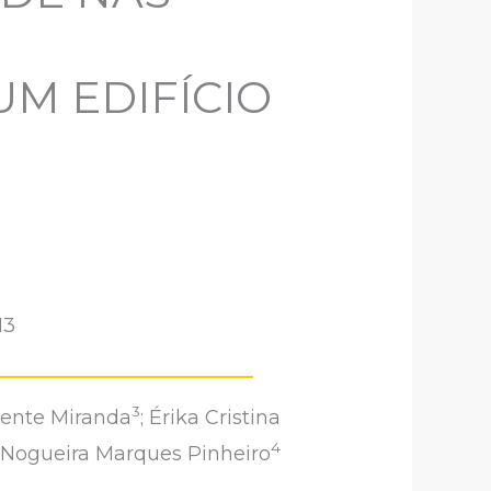
M EDIFÍCIO
13
3
rente Miranda
; Érika Cristina
4
Nogueira Marques Pinheiro