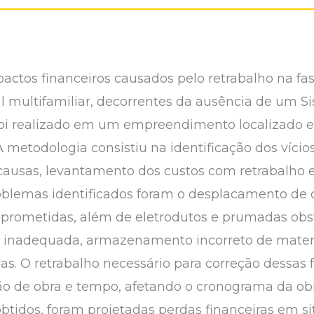
pactos financeiros causados pelo retrabalho na f
 multifamiliar, decorrentes da ausência de um S
 foi realizado em um empreendimento localizado
 metodologia consistiu na identificação dos vício
 causas, levantamento dos custos com retrabalho 
roblemas identificados foram o desplacamento de c
mprometidas, além de eletrodutos e prumadas obs
o inadequada, armazenamento incorreto de materi
vas. O retrabalho necessário para correção dessas
o de obra e tempo, afetando o cronograma da obr
 obtidos, foram projetadas perdas financeiras em s