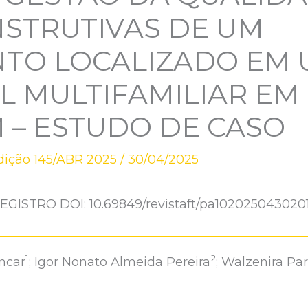
NSTRUTIVAS DE UM
TO LOCALIZADO EM U
L MULTIFAMILIAR EM
 – ESTUDO DE CASO
dição 145/ABR 2025
/
30/04/2025
EGISTRO DOI: 10.69849/revistaft/pa102025043020
1
2
encar
; Igor Nonato Almeida Pereira
; Walzenira Pa