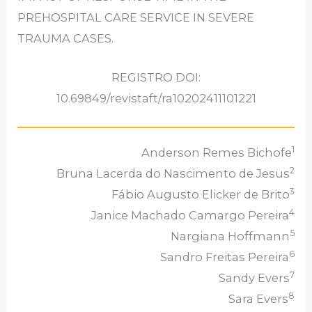
PREHOSPITAL CARE SERVICE IN SEVERE
TRAUMA CASES.
REGISTRO DOI:
10.69849/revistaft/ra10202411101221
1
Anderson Remes Bichofe
2
Bruna Lacerda do Nascimento de Jesus
3
Fábio Augusto Elicker de Brito
4
Janice Machado Camargo Pereira
5
Nargiana Hoffmann
6
Sandro Freitas Pereira
7
Sandy Evers
8
Sara Evers