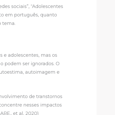
edes sociais”, “Adolescentes
anto em português, quanto
o tema.
as e adolescentes, mas os
ão podem ser ignorados. O
 autoestima, autoimagem e
envolvimento de transtornos
 concentre nesses impactos
RE., et al, 2020)