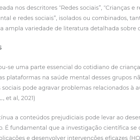
eada nos descritores “Redes sociais”, “Crianças e r
ental e redes sociais”, isolados ou combinados, t
a ampla variedade de literatura detalhada sobre 
S
nou-se uma parte essencial do cotidiano de crianç
sas plataformas na saúde mental desses grupos n
s sociais pode agravar problemas relacionados à
, et al, 2021)
tínua a conteúdos prejudiciais pode levar ao des
 É fundamental que a investigação científica se
licações e desenvolver intervenções eficazes (HOA