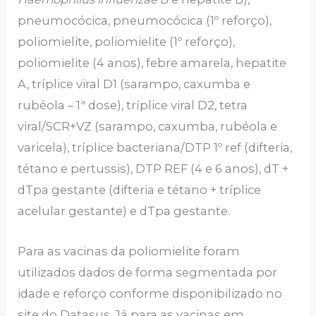
pneumocócica, pneumocócica (1º reforço),
poliomielite, poliomielite (1º reforço),
poliomielite (4 anos), febre amarela, hepatite
A, tríplice viral D1 (sarampo, caxumba e
rubéola – 1ª dose), tríplice viral D2, tetra
viral/SCR+VZ (sarampo, caxumba, rubéola e
varicela), tríplice bacteriana/DTP 1º ref (difteria,
tétano e pertussis), DTP REF (4 e 6 anos), dT +
dTpa gestante (difteria e tétano + tríplice
acelular gestante) e dTpa gestante.
Para as vacinas da poliomielite foram
utilizados dados de forma segmentada por
idade e reforço conforme disponibilizado no
site do Datasus. Já para as vacinas em