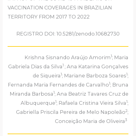
VACCINATION COVERAGES IN BRAZILIAN
TERRITORY FROM 2017 TO 2022
REGISTRO DOI: 10.5281/zenodo.10682730
1
Krishna Sisnando Araújo Amorim
; Maria
1
Gabriela Dias da Silva
; Ana Katarina Gonçalves
1
1
de Siqueira
; Mariane Barboza Soares
;
1
Fernanda Maria Fernandes de Carvalho
; Bruna
1
Miranda Barbosa
; Ana Beatriz Tavares Cruz de
1
1
Albuquerque
; Rafaela Cristina Vieira Silva
;
2
Gabriella Priscila Pereira de Melo Napoleão
;
3
Conceição Maria de Oliveira