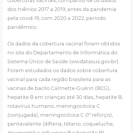
coberturas vacinais, comparou-se os dados
dos triênios 2017 a 2019, antes da pandemia
pela covid-19, com 2020 a 2022, período
pandêmico.
Os dados da cobertura vacinal foram obtidos
no site do Departamento de Informática do
Sistema Único de Saúde (ww.datasus.gov.br).
Foram estudados os dados sobre cobertura
vacinal para cada região brasileira para as
vacinas de bacilo Calmette-Guérin (BCG),
hepatite B em crianças até 30 dias, hepatite B,
rotavírus humano, meningocócica C
(conjugada), meningocócica C (1º reforço),
pentavalente (difteria, tétano, coqueluche,
Haemophilus influenzae
B e hepatite B),