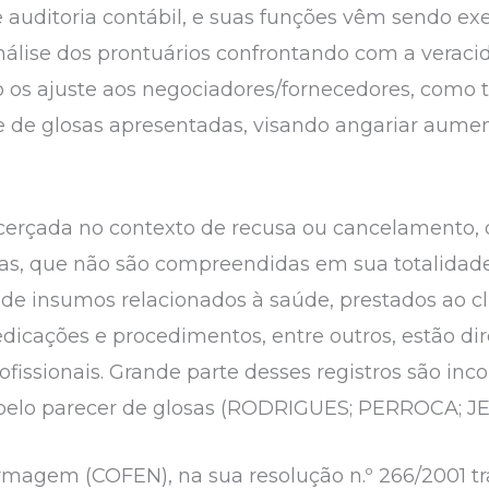
 auditoria contábil, e suas funções vêm sendo ex
nálise dos prontuários confrontando com a veraci
 os ajuste aos negociadores/fornecedores, com
e de glosas apresentadas, visando angariar aume
licerçada no contexto de recusa ou cancelamento, 
tas, que não são compreendidas em sua totalidad
de insumos relacionados à saúde, prestados ao cl
edicações e procedimentos, entre outros, estão d
fissionais. Grande parte desses registros são incon
 pelo parecer de glosas (RODRIGUES; PERROCA; JE
magem (COFEN), na sua resolução n.º 266/2001 tra