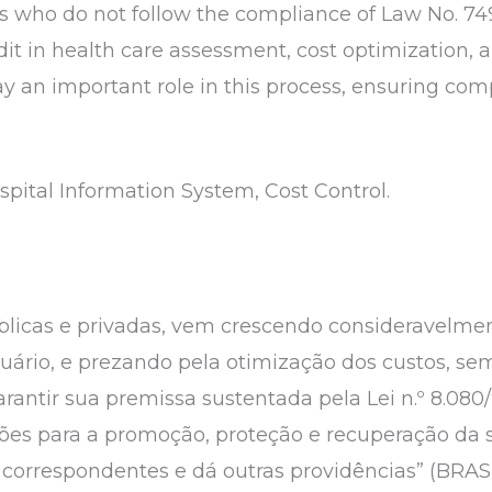
ls who do not follow the compliance of Law No. 749
it in health care assessment, cost optimization, a
ay an important role in this process, ensuring com
pital Information System, Cost Control.
úblicas e privadas, vem crescendo consideravelme
ário, e prezando pela otimização dos custos, sem
rantir sua premissa sustentada pela Lei n.º 8.080
ões para a promoção, proteção e recuperação da 
correspondentes e dá outras providências” (BRASIL